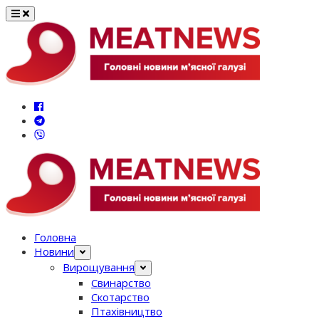
Перейти
до
вмісту
Головна
Новини
Вирощування
Свинарство
Скотарство
Птахівництво