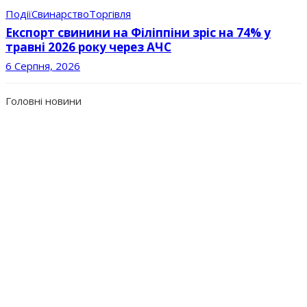
Події
Свинарство
Торгівля
Експорт свинини на Філіппіни зріс на 74% у
травні 2026 року через АЧС
6 Серпня, 2026
Головні новини