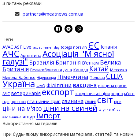
З питань реклами:
partners@meatnews.com.ua
Теги
ЄС
Іспанія
AVAC ASF Live
topigs norsvin
last summer day
АЧС
Асоціація "М'ясної
Аргентина
галузі"
Бразилія
Велика
Британія
В'єтнам
Китай
Британія
Великобританія
Канада
Мексика
Данія
США
Німеччина
Микола Бабенко
Польща
Нідерланди
Україна
вакцина
Філіппіни
вакцина проти
ФАО
експорт
ветеринарія
АЧС
закупівельні ціни
зерно
м'ясо
світ
свинина
пташиний грип
свині
пдв
прогноз
ціни
ціни на свиней
ціни на м'ясо
штучне м'ясо
імпорт
ящур
яловичина
Використання матеріалів
При будь-якому використанні матеріалів, статтей та новин