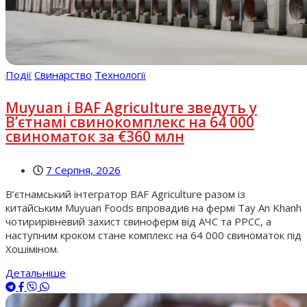
Події
Свинарство
Технології
Muyuan і BAF Agriculture зведуть у
В’єтнамі свинокомплекс на 64 000
свиноматок за €360 млн
7 Серпня, 2026
В’єтнамський інтегратор BAF Agriculture разом із
китайським Muyuan Foods впровадив на фермі Tay An Khanh
чотирирівневий захист свиноферм від АЧС та РРСС, а
наступним кроком стане комплекс на 64 000 свиноматок під
Хошіміном.
Детальніше