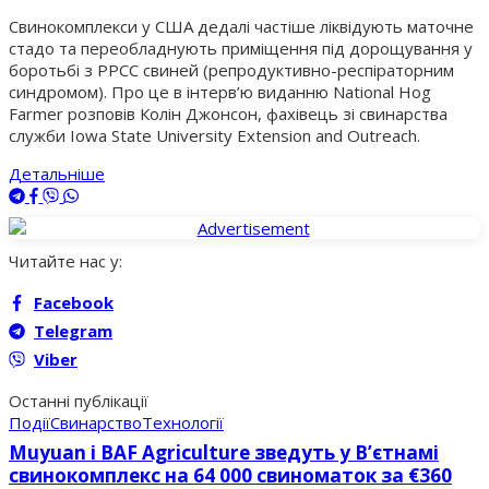
Свинокомплекси у США дедалі частіше ліквідують маточне
стадо та переобладнують приміщення під дорощування у
боротьбі з РРСС свиней (репродуктивно-респіраторним
синдромом). Про це в інтерв’ю виданню National Hog
Farmer розповів Колін Джонсон, фахівець зі свинарства
служби Iowa State University Extension and Outreach.
Детальніше
Читайте нас у:
Facebook
Telegram
Viber
Останні публікації
Події
Свинарство
Технології
Muyuan і BAF Agriculture зведуть у В’єтнамі
свинокомплекс на 64 000 свиноматок за €360