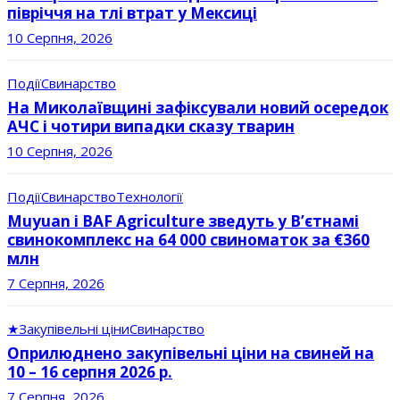
півріччя на тлі втрат у Мексиці
10 Серпня, 2026
Події
Свинарство
На Миколаївщині зафіксували новий осередок
АЧС і чотири випадки сказу тварин
10 Серпня, 2026
Події
Свинарство
Технології
Muyuan і BAF Agriculture зведуть у В’єтнамі
свинокомплекс на 64 000 свиноматок за €360
млн
7 Серпня, 2026
★
Закупівельні ціни
Свинарство
Оприлюднено закупівельні ціни на свиней на
10 – 16 серпня 2026 р.
7 Серпня, 2026