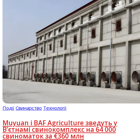
Події
Свинарство
Технології
Muyuan і BAF Agriculture зведуть у
В’єтнамі свинокомплекс на 64 000
свиноматок за €360 млн