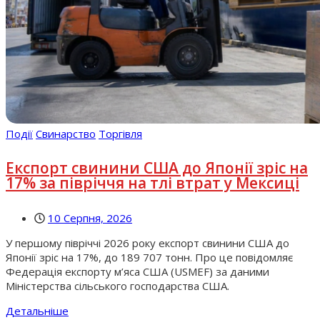
Події
Свинарство
Торгівля
Експорт свинини США до Японії зріс на
17% за півріччя на тлі втрат у Мексиці
10 Серпня, 2026
У першому півріччі 2026 року експорт свинини США до
Японії зріс на 17%, до 189 707 тонн. Про це повідомляє
Федерація експорту м’яса США (USMEF) за даними
Міністерства сільського господарства США.
Детальніше