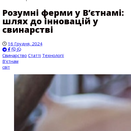
Розумні ферми у В’єтнамі:
шлях до інновацій у
свинарстві
16 Грудня, 2024
Свинарство
Статті
Технології
В'єтнам
світ