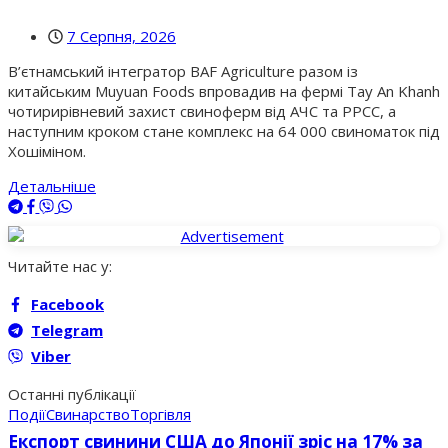
7 Серпня, 2026
В’єтнамський інтегратор BAF Agriculture разом із
китайським Muyuan Foods впровадив на фермі Tay An Khanh
чотирирівневий захист свиноферм від АЧС та РРСС, а
наступним кроком стане комплекс на 64 000 свиноматок під
Хошіміном.
Детальніше
Читайте нас у:
Facebook
Telegram
Viber
Останні публікації
Події
Свинарство
Торгівля
Експорт свинини США до Японії зріс на 17% за