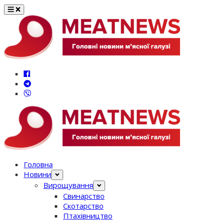
Перейти
до
вмісту
Головна
Новини
Вирощування
Свинарство
Скотарство
Птахівництво