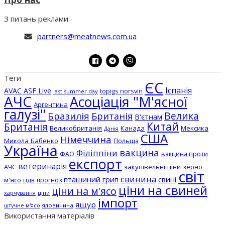
З питань реклами:
partners@meatnews.com.ua
Теги
ЄС
Іспанія
AVAC ASF Live
topigs norsvin
last summer day
АЧС
Асоціація "М'ясної
Аргентина
галузі"
Бразилія
Велика
Британія
В'єтнам
Китай
Британія
Великобританія
Канада
Мексика
Данія
США
Німеччина
Микола Бабенко
Польща
Україна
вакцина
Філіппіни
вакцина проти
ФАО
експорт
ветеринарія
АЧС
закупівельні ціни
зерно
світ
свинина
пташиний грип
свині
м'ясо
пдв
прогноз
ціни на свиней
ціни на м'ясо
ціни
харчування
імпорт
ящур
штучне м'ясо
яловичина
Використання матеріалів