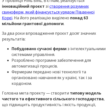
У провінції Нінь Бінь, В’єтнам, реалізується
інноваційний проєкт
зі
створення розумних
свиноферм, який фінансується урядом Південної
Кореї
. На його реалізацію виділено
понад $3
мільйони грантової допомоги
.
За два роки впровадження проєкт досяг значних
результатів:
Побудовано сучасні ферми
з інтелектуальними
системами управління.
Розроблено програмне забезпечення для
автоматизації процесів.
Фермерам передано нові технології та
організовано навчання як у країні, так і за
кордоном.
Головна мета проекту — створити
типову модель
чистого та ефективного сільського господарства
,
що підвищить продуктивність і якість продукції,