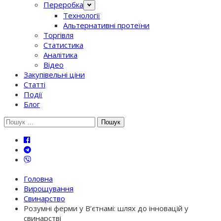
Переробка
Технології
Альтернативні протеїни
Торгівля
Статистика
Аналітика
Відео
Закупівельні ціни
Статті
Події
Блог
Шукати:
Головна
Вирощування
Свинарство
Розумні ферми у В’єтнамі: шлях до інновацій у
свинарстві