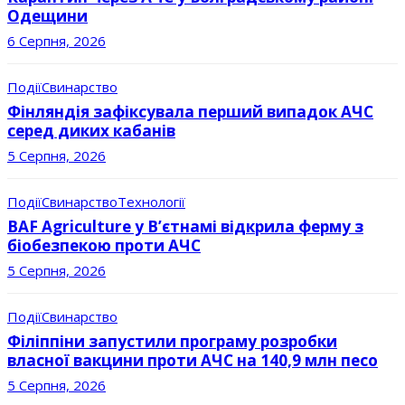
Одещини
6 Серпня, 2026
Події
Свинарство
Фінляндія зафіксувала перший випадок АЧС
серед диких кабанів
5 Серпня, 2026
Події
Свинарство
Технології
BAF Agriculture у В’єтнамі відкрила ферму з
біобезпекою проти АЧС
5 Серпня, 2026
Події
Свинарство
Філіппіни запустили програму розробки
власної вакцини проти АЧС на 140,9 млн песо
5 Серпня, 2026