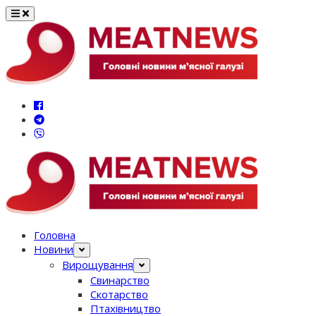
Перейти
до
вмісту
Головна
Новини
Вирощування
Свинарство
Скотарство
Птахівництво