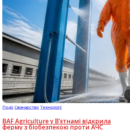
Події
Свинарство
Технології
BAF Agriculture у В’єтнамі відкрила
ферму з біобезпекою проти АЧС