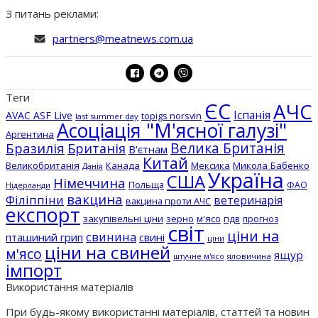
З питань реклами:
partners@meatnews.com.ua
Теги
ЄС
АЧС
Іспанія
AVAC ASF Live
topigs norsvin
last summer day
Асоціація "М'ясної галузі"
Аргентина
Бразилія
Велика Британія
Британія
В'єтнам
Китай
Великобританія
Канада
Мексика
Микола Бабенко
Данія
Україна
США
Німеччина
Польща
ФАО
Нідерланди
вакцина
Філіппіни
ветеринарія
вакцина проти АЧС
експорт
закупівельні ціни
зерно
м'ясо
пдв
прогноз
світ
ціни на
свинина
пташиний грип
свині
ціни
ціни на свиней
м'ясо
ящур
штучне м'ясо
яловичина
імпорт
Використання матеріалів
При будь-якому використанні матеріалів, статтей та новин