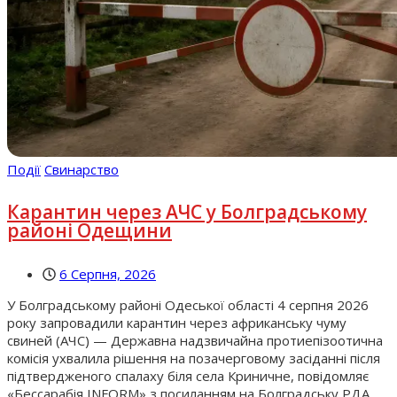
Події
Свинарство
Карантин через АЧС у Болградському
районі Одещини
6 Серпня, 2026
У Болградському районі Одеської області 4 серпня 2026
року запровадили карантин через африканську чуму
свиней (АЧС) — Державна надзвичайна протиепізоотична
комісія ухвалила рішення на позачерговому засіданні після
підтвердженого спалаху біля села Криничне, повідомляє
«Бессарабія INFORM» з посиланням на Болградську РДА.