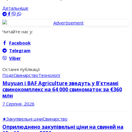
Детальніше
Читайте нас у:
Facebook
Telegram
Viber
Останні публікації
Події
Свинарство
Технології
Muyuan і BAF Agriculture зведуть у В’єтнамі
свинокомплекс на 64 000 свиноматок за €360
млн
7 Серпня, 2026
★
Закупівельні ціни
Свинарство
Оприлюднено закупівельні ціни на свиней на