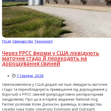
Події
Свинарство
Технології
Через РРСС ферми у США ліквідують
маточне стадо й переходять на
дорощування свиней
7 Серпня, 2026
Свинокомплекси у США дедалі частіше ліквідують маточне
стадо та переобладнують приміщення під дорощування у
боротьбі з РРСС свиней (репродуктивно-респіраторним
синдромом). Про це в інтерв’ю виданню National Hog
Farmer розповів Колін Джонсон, фахівець зі свинарства
служби Iowa State University Extension and Outreach.