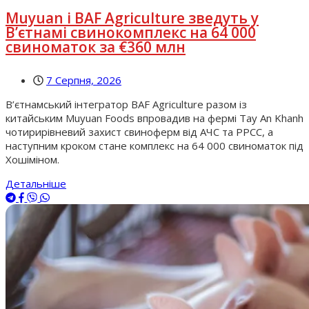
Muyuan і BAF Agriculture зведуть у
В’єтнамі свинокомплекс на 64 000
свиноматок за €360 млн
7 Серпня, 2026
В’єтнамський інтегратор BAF Agriculture разом із
китайським Muyuan Foods впровадив на фермі Tay An Khanh
чотирирівневий захист свиноферм від АЧС та РРСС, а
наступним кроком стане комплекс на 64 000 свиноматок під
Хошіміном.
Детальніше