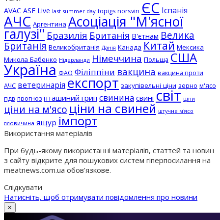
ЄС
Іспанія
AVAC ASF Live
topigs norsvin
last summer day
АЧС
Асоціація "М'ясної
Аргентина
галузі"
Бразилія
Велика
Британія
В'єтнам
Китай
Британія
Великобританія
Канада
Мексика
Данія
США
Німеччина
Микола Бабенко
Польща
Нідерланди
Україна
вакцина
Філіппіни
вакцина проти
ФАО
експорт
ветеринарія
АЧС
закупівельні ціни
зерно
м'ясо
світ
свинина
пташиний грип
свині
пдв
прогноз
ціни
ціни на свиней
ціни на м'ясо
штучне м'ясо
імпорт
ящур
яловичина
Використання матеріалів
При будь-якому використанні матеріалів, статтей та новин
з сайту відкрите для пошукових систем гіперпосилання на
meatnews.com.ua обов’язкове.
Слідкувати
Натисніть, щоб отримувати повідомлення про новини
×