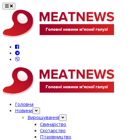
Перейти
до
вмісту
Головна
Новини
Вирощування
Свинарство
Скотарство
Птахівництво