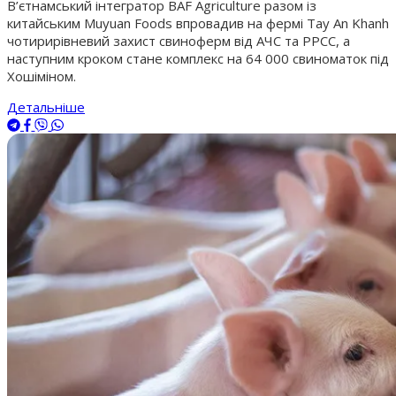
В’єтнамський інтегратор BAF Agriculture разом із
китайським Muyuan Foods впровадив на фермі Tay An Khanh
чотирирівневий захист свиноферм від АЧС та РРСС, а
наступним кроком стане комплекс на 64 000 свиноматок під
Хошіміном.
Детальніше