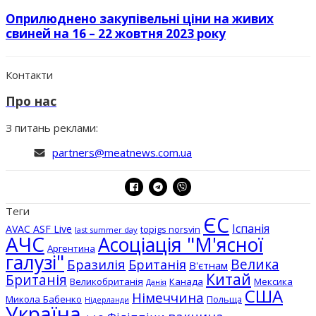
Оприлюднено закупівельні ціни на живих
свиней на 16 – 22 жовтня 2023 року
Контакти
Про нас
З питань реклами:
partners@meatnews.com.ua
Теги
ЄС
Іспанія
AVAC ASF Live
topigs norsvin
last summer day
АЧС
Асоціація "М'ясної
Аргентина
галузі"
Бразилія
Велика
Британія
В'єтнам
Китай
Британія
Великобританія
Канада
Мексика
Данія
США
Німеччина
Микола Бабенко
Польща
Нідерланди
Україна