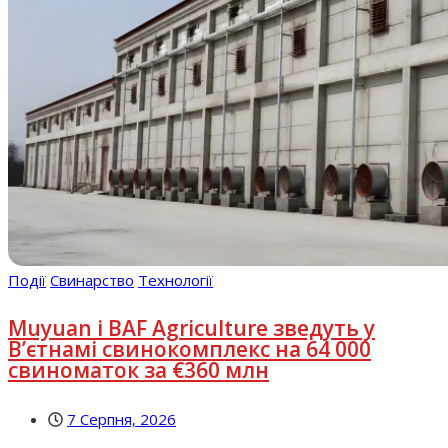
Події
Свинарство
Технології
Muyuan і BAF Agriculture зведуть у
В’єтнамі свинокомплекс на 64 000
свиноматок за €360 млн
7 Серпня, 2026