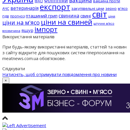
вакцина
Філіппіни
вакцина проти
ФАО
експорт
ветеринарія
АЧС
закупівельні ціни
зерно
м'ясо
світ
свинина
пташиний грип
свині
пдв
прогноз
ціни
ціни на свиней
ціни на м'ясо
штучне м'ясо
імпорт
ящур
яловичина
Використання матеріалів
При будь-якому використанні матеріалів, статтей та новин
з сайту відкрите для пошукових систем гіперпосилання на
meatnews.com.ua обов’язкове.
Слідкувати
Натисніть, щоб отримувати повідомлення про новини
×