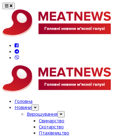
Перейти
до
вмісту
Головна
Новини
Вирощування
Свинарство
Скотарство
Птахівництво