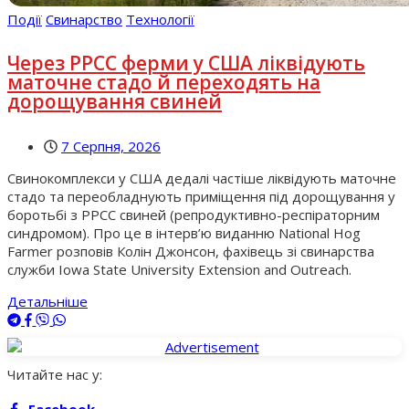
Події
Свинарство
Технології
Через РРСС ферми у США ліквідують
маточне стадо й переходять на
дорощування свиней
7 Серпня, 2026
Свинокомплекси у США дедалі частіше ліквідують маточне
стадо та переобладнують приміщення під дорощування у
боротьбі з РРСС свиней (репродуктивно-респіраторним
синдромом). Про це в інтерв’ю виданню National Hog
Farmer розповів Колін Джонсон, фахівець зі свинарства
служби Iowa State University Extension and Outreach.
Детальніше
Читайте нас у:
Facebook