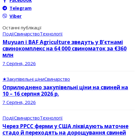
Telegram
Viber
Останні публікації
Події
Свинарство
Технології
Muyuan і BAF Agriculture зведуть у В’єтнамі
свинокомплекс на 64 000 свиноматок за €360
млн
7 Серпня, 2026
★
Закупівельні ціни
Свинарство
Оприлюднено закупівельні ціни на свиней на
10 – 16 серпня 2026 р.
7 Серпня, 2026
Події
Свинарство
Технології
Через РРСС ферми у США ліквідують маточне
стадо й переходять на дорощування свиней