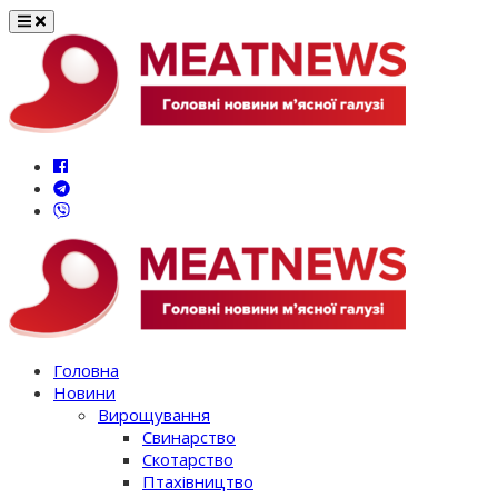
Перейти
до
вмісту
Головна
Новини
Вирощування
Свинарство
Скотарство
Птахівництво