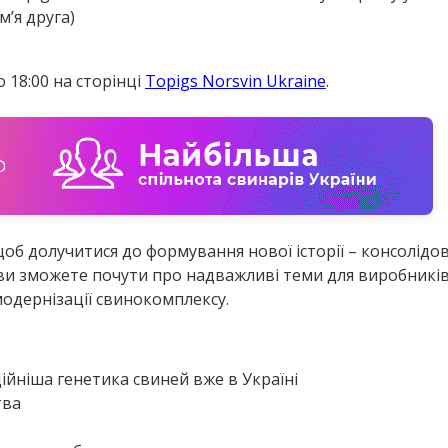
м’я друга)
о 18:00 на сторінці
Topigs Norsvin Ukraine
.
щоб долучитися до формування нової історії – консолідов
y ви зможете почути про надважливі теми для виробників
модернізації свинокомплексу.
ійніша генетика свиней вже в Україні
тва