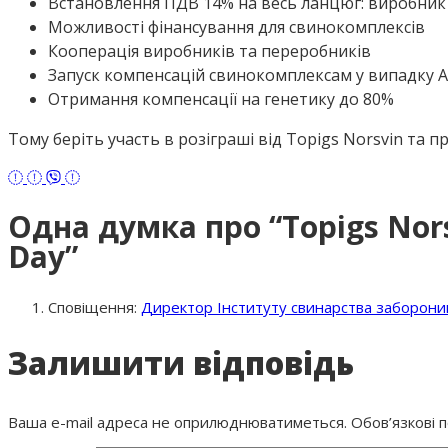
Встановлення ПДВ 14% на весь ланцюг: виробник
Можливості фінансування для свинокомплексів
Кооперація виробників та переробників
Запуск компенсацій свинокомплексам у випадку 
Отримання компенсації на генетику до 80%
Тому беріть участь в розіграші від Topigs Norsvin та 
Одна думка про “Topigs Nors
Day”
Сповіщення:
Директор Інституту свинарства заборони
Залишити відповідь
Ваша e-mail адреса не оприлюднюватиметься.
Обов’язкові 