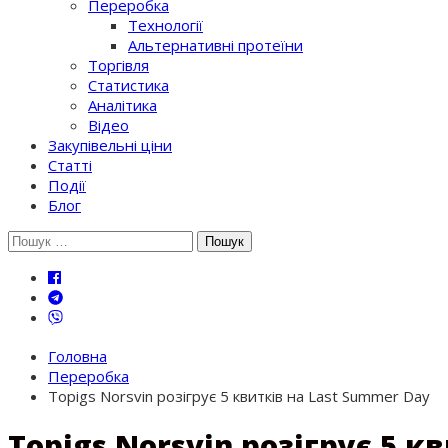
Переробка
Технології
Альтернативні протеїни
Торгівля
Статистика
Аналітика
Відео
Закупівельні ціни
Статті
Події
Блог
Шукати:
Головна
Переробка
Topigs Norsvin розігрує 5 квитків на Last Summer Day
Topigs Norsvin розігрує 5 к