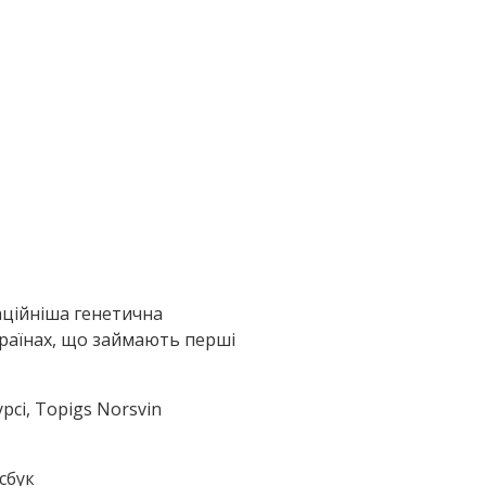
ваційніша генетична
 країнах, що займають перші
рсі, Topigs Norsvin
сбук