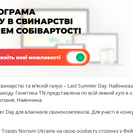
винарстві та м’ясній галузі – Last Summer Day. Найінно
 заходу. Генетика TN представлена по всій земній кулі в
спанія, Німеччина.
r Day для власників свинокомплексів. Для участі в конку
и Topigs Norsvin Ukraine на свою особисту сторінку у Фей