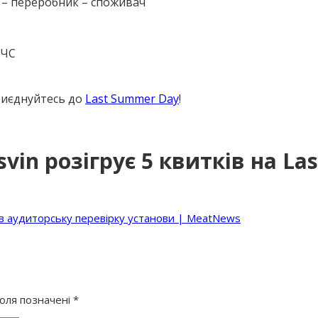
 – переробник – споживач
АЧС
приєднуйтесь до
Last Summer Day
!
vin розігрує 5 квитків на La
в аудиторську перевірку установи | MeatNews
поля позначені
*