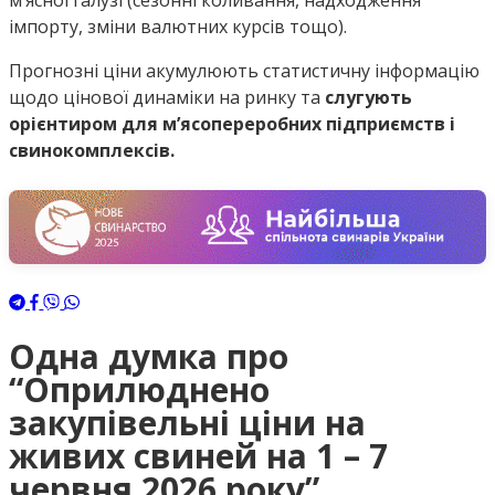
м’ясної галузі (сезонні коливання, надходження
імпорту, зміни валютних курсів тощо).
Прогнозні ціни акумулюють статистичну інформацію
щодо цінової динаміки на ринку та
слугують
орієнтиром для м’ясопереробних підприємств і
свинокомплексів.
Одна думка про
“Оприлюднено
закупівельні ціни на
живих свиней на 1 – 7
червня 2026 року”