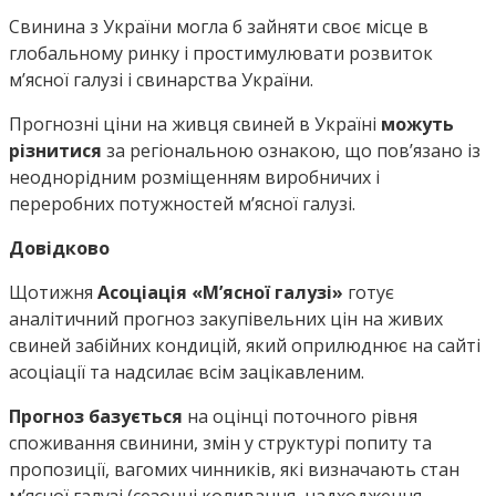
Свинина з України могла б зайняти своє місце в
глобальному ринку і простимулювати розвиток
мʼясної галузі і свинарства України.
Прогнозні ціни на живця свиней в Україні
можуть
різнитися
за регіональною ознакою, що пов’язано із
неоднорідним розміщенням виробничих і
переробних потужностей м’ясної галузі.
Довідково
Щотижня
Асоціація «М’ясної галузі»
готує
аналітичний прогноз закупівельних цін на живих
свиней забійних кондицій, який оприлюднює на сайті
асоціації та надсилає всім зацікавленим.
Прогноз базується
на оцінці поточного рівня
споживання свинини, змін у структурі попиту та
пропозиції, вагомих чинників, які визначають стан