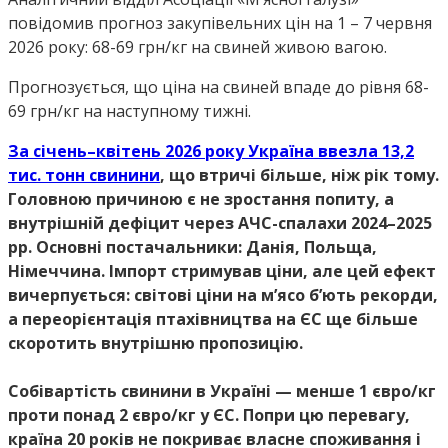
повідомив прогноз закупівельних цін на 1 – 7 червня
2026 року: 68-69 грн/кг на свиней живою вагою.
Прогнозується, що ціна на свиней впаде до рівня 68-
69 грн/кг на наступному тижні.
За січень–квітень 2026 року Україна ввезла 13,2
тис. тонн свинини
, що втричі більше, ніж рік тому.
Головною причиною є не зростання попиту, а
внутрішній дефіцит через АЧС-спалахи 2024–2025
рр. Основні постачальники: Данія, Польща,
Німеччина. Імпорт стримував ціни, але цей ефект
вичерпується: світові ціни на м’ясо б’ють рекорди,
а переорієнтація птахівництва на ЄС ще більше
скоротить внутрішню пропозицію.
Собівартість свинини в Україні — менше 1 євро/кг
проти понад 2 євро/кг у ЄС. Попри цю перевагу,
країна 20 років не покриває власне споживання і