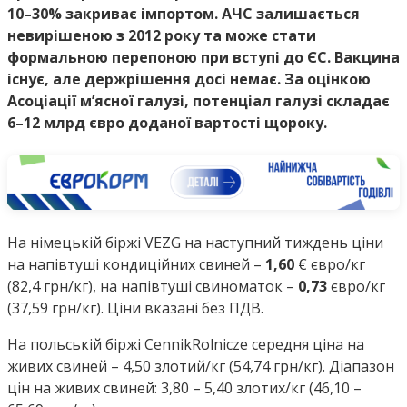
10–30% закриває імпортом. АЧС залишається
невирішеною з 2012 року та може стати
формальною перепоною при вступі до ЄС. Вакцина
існує, але держрішення досі немає. За оцінкою
Асоціації м’ясної галузі, потенціал галузі складає
6–12 млрд євро доданої вартості щороку.
На німецькій біржі VEZG на наступний тиждень ціни
на напівтуші кондиційних свиней –
1,60
€ євро/кг
(82,4 грн/кг), на напівтуші свиноматок –
0,73
євро/кг
(37,59 грн/кг). Ціни вказані без ПДВ.
На польській біржі CennikRolnicze середня ціна на
живих свиней – 4,50 злотий/кг (54,74 грн/кг). Діапазон
цін на живих свиней: 3,80 – 5,40 злотих/кг (46,10 –