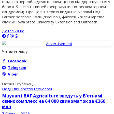
стадо та переобладнують приміщення під дорощування у
боротьбі з РРСС свиней (репродуктивно-респіраторним
синдромом). Про це в інтерв’ю виданню National Hog
Farmer розповів Колін Джонсон, фахівець зі свинарства
служби Iowa State University Extension and Outreach.
Детальніше
Читайте нас у:
Facebook
Telegram
Viber
Останні публікації
Події
Свинарство
Технології
Muyuan і BAF Agriculture зведуть у В’єтнамі
свинокомплекс на 64 000 свиноматок за €360
млн
7 Серпня, 2026