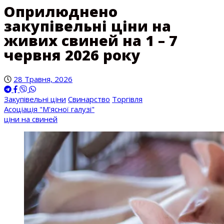
Оприлюднено
закупівельні ціни на
живих свиней на 1 – 7
червня 2026 року
28 Травня, 2026
Закупівельні ціни
Свинарство
Торгівля
Асоціація "М'ясної галузі"
ціни на свиней