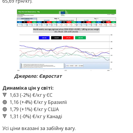
65,69 грн/кг).
Джерело: Євростат
Динаміка цін у світі:
🔻 1,63 (-2%) €/кг у ЄС
🟢 1,16 (+4%) €/кг у Бразилії
🟢 1,79 (+1%) €/кг у США
🔻 1,31 (-0%) €/кг у Канаді
Усі ціни вказані за забійну вагу.