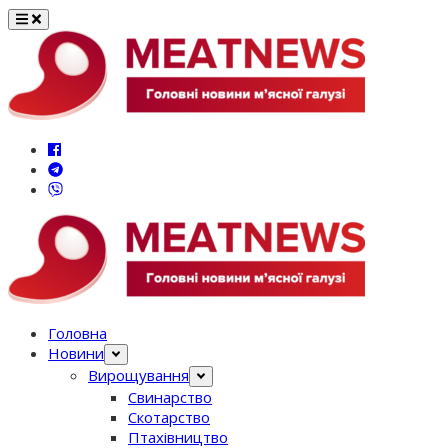
Перейти
до
вмісту
Головна
Новини
Вирощування
Свинарство
Скотарство
Птахівництво