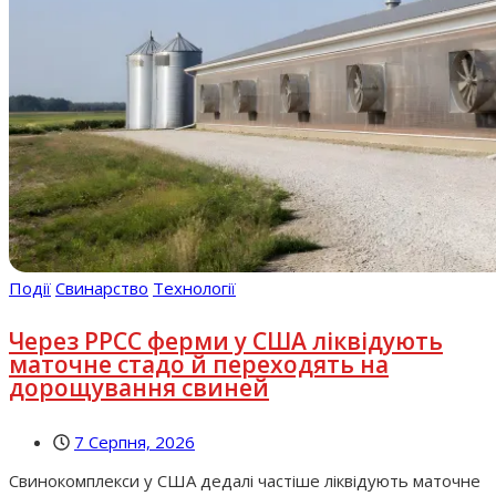
Події
Свинарство
Технології
Через РРСС ферми у США ліквідують
маточне стадо й переходять на
дорощування свиней
7 Серпня, 2026
Свинокомплекси у США дедалі частіше ліквідують маточне