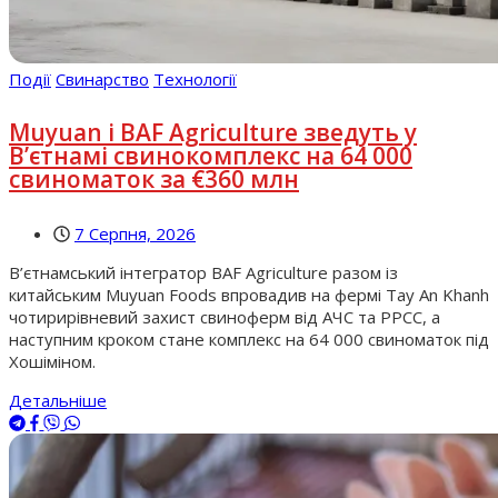
Події
Свинарство
Технології
Muyuan і BAF Agriculture зведуть у
В’єтнамі свинокомплекс на 64 000
свиноматок за €360 млн
7 Серпня, 2026
В’єтнамський інтегратор BAF Agriculture разом із
китайським Muyuan Foods впровадив на фермі Tay An Khanh
чотирирівневий захист свиноферм від АЧС та РРСС, а
наступним кроком стане комплекс на 64 000 свиноматок під
Хошіміном.
Детальніше