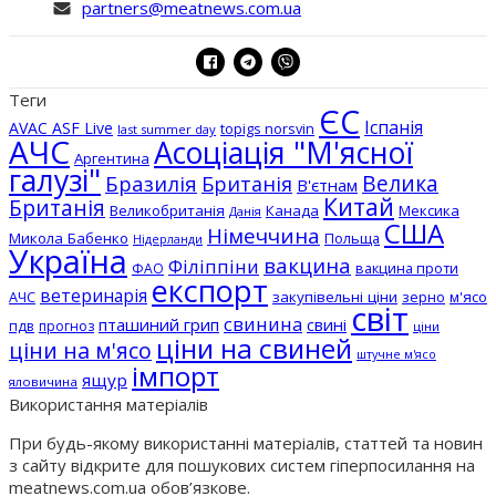
partners@meatnews.com.ua
Теги
ЄС
Іспанія
AVAC ASF Live
topigs norsvin
last summer day
АЧС
Асоціація "М'ясної
Аргентина
галузі"
Бразилія
Велика
Британія
В'єтнам
Китай
Британія
Великобританія
Канада
Мексика
Данія
США
Німеччина
Микола Бабенко
Польща
Нідерланди
Україна
вакцина
Філіппіни
вакцина проти
ФАО
експорт
ветеринарія
АЧС
закупівельні ціни
зерно
м'ясо
світ
свинина
пташиний грип
свині
пдв
прогноз
ціни
ціни на свиней
ціни на м'ясо
штучне м'ясо
імпорт
ящур
яловичина
Використання матеріалів
При будь-якому використанні матеріалів, статтей та новин
з сайту відкрите для пошукових систем гіперпосилання на
meatnews.com.ua обов’язкове.