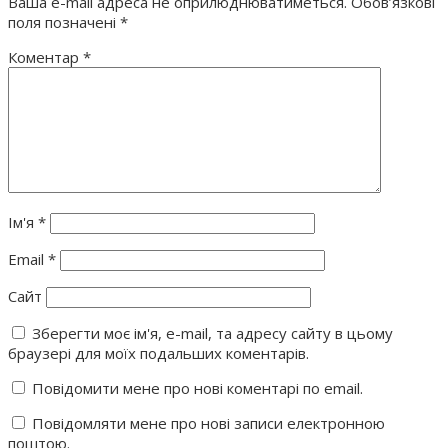
Ваша e-mail адреса не оприлюднюватиметься.
Обов’язкові
поля позначені
*
Коментар
*
Ім'я
*
Email
*
Сайт
Зберегти моє ім'я, e-mail, та адресу сайту в цьому
браузері для моїх подальших коментарів.
Повідомити мене про нові коментарі по email.
Повідомляти мене про нові записи електронною
поштою.