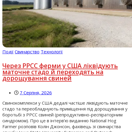
Події
Свинарство
Технології
Через РРСС ферми у США ліквідують
маточне стадо й переходять на
дорощування свиней
7 Серпня, 2026
Свинокомплекси у США дедалі частіше ліквідують маточне
стадо та переобладнують приміщення під дорощування у
боротьбі з РРСС свиней (репродуктивно-респіраторним
синдромом). Про це в інтерв’ю виданню National Hog
Farmer розповів Колін Джонсон, фахівець зі свинарства