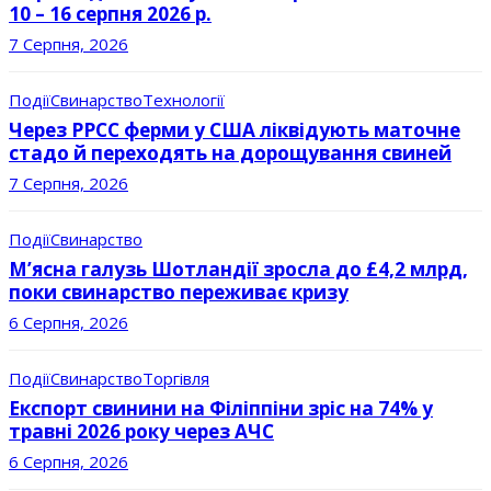
10 – 16 серпня 2026 р.
7 Серпня, 2026
Події
Свинарство
Технології
Через РРСС ферми у США ліквідують маточне
стадо й переходять на дорощування свиней
7 Серпня, 2026
Події
Свинарство
М’ясна галузь Шотландії зросла до £4,2 млрд,
поки свинарство переживає кризу
6 Серпня, 2026
Події
Свинарство
Торгівля
Експорт свинини на Філіппіни зріс на 74% у
травні 2026 року через АЧС
6 Серпня, 2026