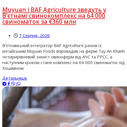
Muyuan і BAF Agriculture зведуть у
В’єтнамі свинокомплекс на 64 000
свиноматок за €360 млн
7 Серпня, 2026
В’єтнамський інтегратор BAF Agriculture разом із
китайським Muyuan Foods впровадив на фермі Tay An Khanh
чотирирівневий захист свиноферм від АЧС та РРСС, а
наступним кроком стане комплекс на 64 000 свиноматок під
Хошіміном.
Детальніше