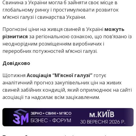
Свинина з України могла б зайняти своє місце в
глобальному ринку і простимулювати розвиток
мʼясної галузі і свинарства України.
Прогнозні ціни на живця свиней в Україні
можуть
різнитися
за регіональною ознакою, що пов’язано із
неоднорідним розміщенням виробничих і
переробних потужностей м’ясної галузі.
Довідково
Щотижня
Асоціація “М’ясної галузі”
готує
аналітичний прогноз закупівельних цін на живих
свиней забійних кондицій, який оприлюднює на сайті
асоціації та надсилає всім зацікавленим.