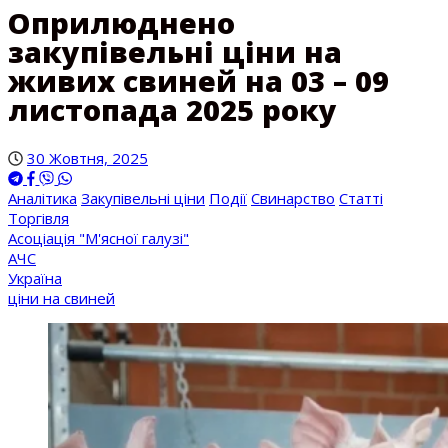
Оприлюднено
закупівельні ціни на
живих свиней на 03 – 09
листопада 2025 року
30 Жовтня, 2025
Аналітика
Закупівельні ціни
Події
Свинарство
Статті
Торгівля
Асоціація "М'ясної галузі"
АЧС
Україна
ціни на свиней