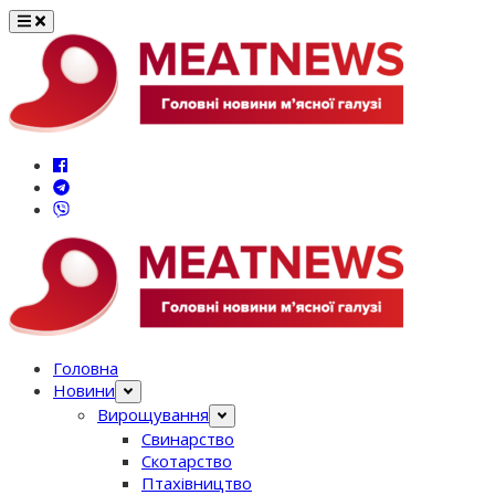
Перейти
до
вмісту
Головна
Новини
Вирощування
Свинарство
Скотарство
Птахівництво