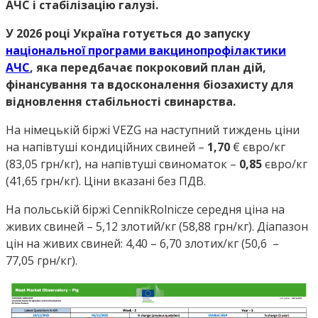
АЧС і стабілізацію галузі.
У 2026 році Україна готується до запуску
національної програми вакцинопрофілактики
АЧС
, яка передбачає покроковий план дій,
фінансування та вдосконалення біозахисту для
відновлення стабільності свинарства.
На німецькій біржі VEZG на наступний тиждень ціни
на напівтуші кондиційних свиней –
1,70
€ євро/кг
(83,05 грн/кг), на напівтуші свиноматок –
0,85
євро/кг
(41,65 грн/кг). Ціни вказані без ПДВ.
На польській біржі CennikRolnicze середня ціна на
живих свиней – 5,12 злотий/кг (58,88 грн/кг). Діапазон
цін на живих свиней: 4,40 – 6,70 злотих/кг (50,6 –
77,05 грн/кг).