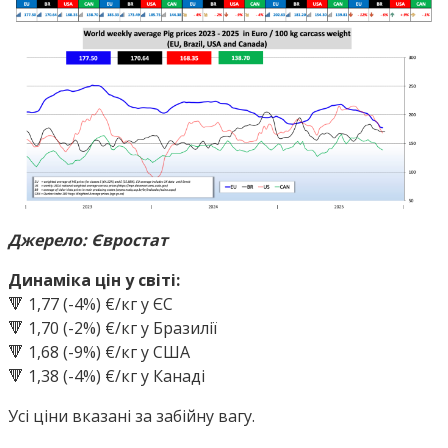
Джерело: Євростат
Динаміка цін у світі:
🔻 1,77 (-4%) €/кг у ЄС
🔻 1,70 (-2%) €/кг у Бразилії
🔻 1,68 (-9%) €/кг у США
🔻 1,38 (-4%) €/кг у Канаді
Усі ціни вказані за забійну вагу.