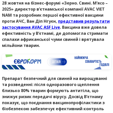
28 жовтня на бізнес-форумі «Зерно. Свині. М’ясо –
2025» директор в’єтнамської компанії AVAC VIET
NAM та розробник першої ефективної вакцини
проти АЧС, Ван Діп Нгуєн,
представив результати
застосування AVAC ASF Live
. Вакцина вже довела
ефективність у В’єтнамі, де допомогла стримати
спалахи африканської чуми свиней і врятувала
мільйони тварин.
Препарат безпечний для свиней на вирощуванні
та розведенні: після одноразового щеплення
близько 80% тварин формують антитіла, що
знижує ризик передачі вірусу. Досвід В’єтнаму
показує, що поєднання вакцинопрофілактики з
біобезпекою забезпечує ефективний контроль