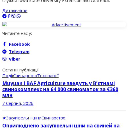
служби Iowa State University Extension and Outreach.
Детальніше
Читайте нас у:
Facebook
Telegram
Viber
Останні публікації
Події
Свинарство
Технології
Muyuan і BAF Agriculture зведуть у В’єтнамі
свинокомплекс на 64 000 свиноматок за €360
млн
7 Серпня, 2026
★
Закупівельні ціни
Свинарство
Оприлюднено закупівельні ціни на свиней на