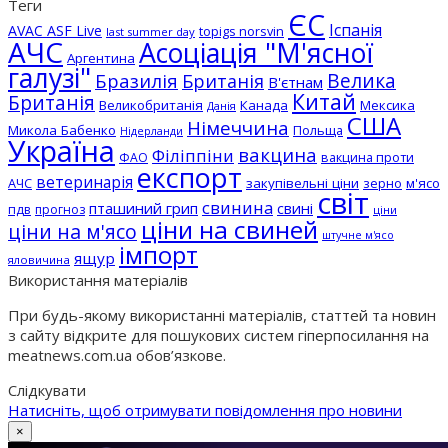
Теги
ЄС
Іспанія
AVAC ASF Live
topigs norsvin
last summer day
АЧС
Асоціація "М'ясної
Аргентина
галузі"
Бразилія
Велика
Британія
В'єтнам
Китай
Британія
Великобританія
Канада
Мексика
Данія
США
Німеччина
Микола Бабенко
Польща
Нідерланди
Україна
вакцина
Філіппіни
вакцина проти
ФАО
експорт
ветеринарія
АЧС
закупівельні ціни
зерно
м'ясо
світ
свинина
пташиний грип
свині
пдв
прогноз
ціни
ціни на свиней
ціни на м'ясо
штучне м'ясо
імпорт
ящур
яловичина
Використання матеріалів
При будь-якому використанні матеріалів, статтей та новин
з сайту відкрите для пошукових систем гіперпосилання на
meatnews.com.ua обов’язкове.
Слідкувати
Натисніть, щоб отримувати повідомлення про новини
×