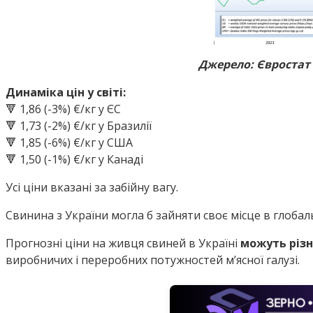
Джерело: Євростат
Динаміка цін у світі:
🔻 1,86 (-3%) €/кг у ЄС
🔻 1,73 (-2%) €/кг у Бразилії
🔻 1,85 (-6%) €/кг у США
🔻 1,50 (-1%) €/кг у Канаді
Усі ціни вказані за забійну вагу.
Свинина з України могла б зайняти своє місце в глобал
Прогнозні ціни на живця свиней в Україні
можуть різ
виробничих і переробних потужностей м’ясної галузі.