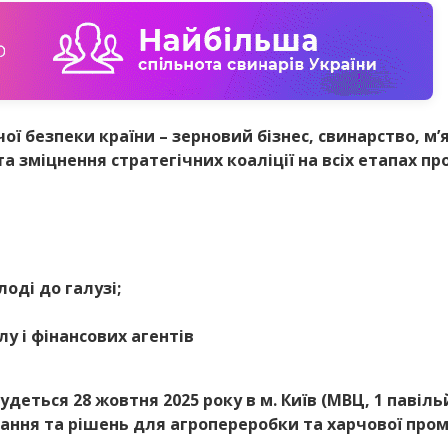
ї безпеки країни – зерновий бізнес, свинарство, м’я
та зміцнення стратегічних коаліції на всіх етапах 
оді до галузі;
лу і фінансових агентів
удеться 28 жовтня 2025 року в м. Київ (МВЦ, 1 павіль
нання та рішень для агропереробки та харчової про