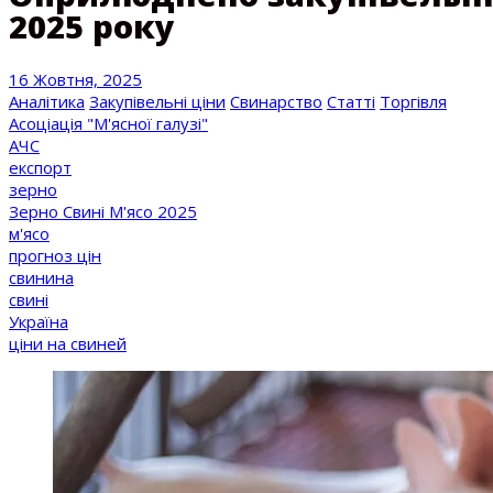
2025 року
16 Жовтня, 2025
Аналітика
Закупівельні ціни
Свинарство
Статті
Торгівля
Асоціація "М'ясної галузі"
АЧС
експорт
зерно
Зерно Свині М'ясо 2025
м'ясо
прогноз цін
свинина
свині
Україна
ціни на свиней