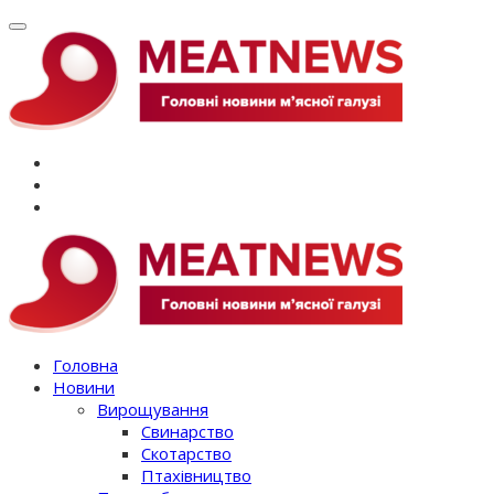
Перейти
до
вмісту
Головна
Новини
Вирощування
Свинарство
Скотарство
Птахівництво