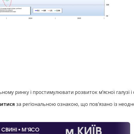
ьному ринку і простимулювати розвиток мʼясної галузі і
нитися
за регіональною ознакою, що пов’язано із неод