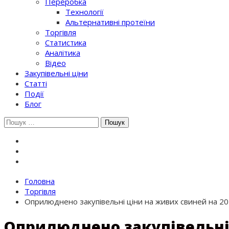
Переробка
Технології
Альтернативні протеїни
Торгівля
Статистика
Аналітика
Відео
Закупівельні ціни
Статті
Події
Блог
Шукати:
Головна
Торгівля
Оприлюднено закупівельні ціни на живих свиней на 20
Оприлюднено закупівельні 