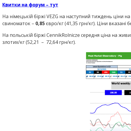
Квитки на форум – тут
На німецькій біржі VEZG на наступний тиждень ціни на
свиноматок –
0,85
євро/кг (41,35 грн/кг). Ціни вказані 
На польській біржі CennikRolnicze середня ціна на живих 
злотих/кг (52,21 – 72,64 грн/кг).