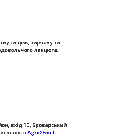
сну галузь, харчову та
продовольчого ланцюга.
йон, вхід 1С, Броварський
мисловості
Agro2Food
.