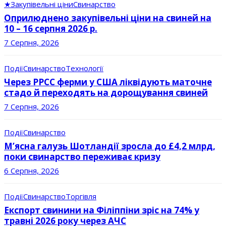
★
Закупівельні ціни
Свинарство
Оприлюднено закупівельні ціни на свиней на
10 – 16 серпня 2026 р.
7 Серпня, 2026
Події
Свинарство
Технології
Через РРСС ферми у США ліквідують маточне
стадо й переходять на дорощування свиней
7 Серпня, 2026
Події
Свинарство
М’ясна галузь Шотландії зросла до £4,2 млрд,
поки свинарство переживає кризу
6 Серпня, 2026
Події
Свинарство
Торгівля
Експорт свинини на Філіппіни зріс на 74% у
травні 2026 року через АЧС