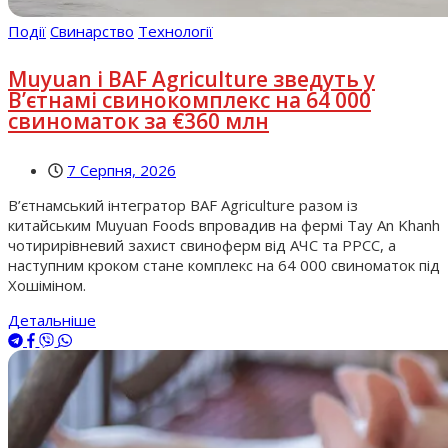
Події
Свинарство
Технології
Muyuan і BAF Agriculture зведуть у
В’єтнамі свинокомплекс на 64 000
свиноматок за €360 млн
7 Серпня, 2026
В’єтнамський інтегратор BAF Agriculture разом із
китайським Muyuan Foods впровадив на фермі Tay An Khanh
чотирирівневий захист свиноферм від АЧС та РРСС, а
наступним кроком стане комплекс на 64 000 свиноматок під
Хошіміном.
Детальніше