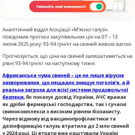
Аналітичний відділ Асоціації «М’ясної галузі»
повідомив прогноз закупівельних цін на 07 – 13
липня 2025 року: 93-94 грн/кг на свиней живою вагою.
Прогнозується, що ціна на свиней залишатиметься на
рівні 93-94 грн/кг на наступному тижні.
Африканська чума свиней – це не лише вірусне
захворювання, що нещадно знищує поголів’я, а й
реальна загроза для всієї системи продовольчої
безпеки.
Як показує досвід України, АЧС вражає
як дрібні фермерські господарства, так і сучасні
свинокомплекси з високим рівнем біозахисту.
Через відмову від вакцинопрофілактики та
дезінформацію галузь втратила до 2 млн свиней
у 2024 році. Ці втрати вже коштували Україні