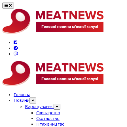
Перейти
до
вмісту
Головна
Новини
Вирощування
Свинарство
Скотарство
Птахівництво