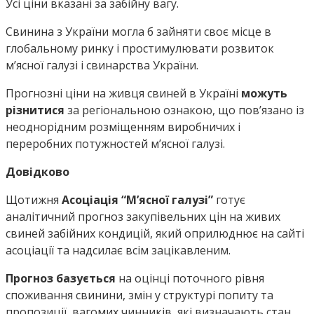
Усі ціни вказані за забійну вагу.
Свинина з України могла б зайняти своє місце в
глобальному ринку і простимулювати розвиток
мʼясної галузі і свинарства України.
Прогнозні ціни на живця свиней в Україні
можуть
різнитися
за регіональною ознакою, що пов’язано із
неоднорідним розміщенням виробничих і
переробних потужностей м’ясної галузі.
Довідково
Щотижня
Асоціація “М’ясної галузі”
готує
аналітичний прогноз закупівельних цін на живих
свиней забійних кондицій, який оприлюднює на сайті
асоціації та надсилає всім зацікавленим.
Прогноз базується
на оцінці поточного рівня
споживання свинини, змін у структурі попиту та
пропозиції, вагомих чинників, які визначають стан