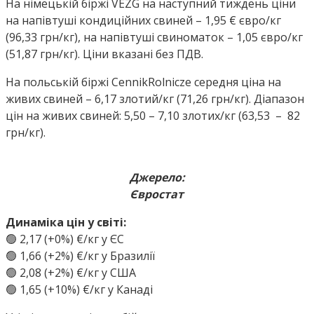
На німецькій біржі VEZG на наступний тиждень ціни
на напівтуші кондиційних свиней – 1,95 € євро/кг
(96,33 грн/кг), на напівтуші свиноматок – 1,05 євро/кг
(51,87 грн/кг). Ціни вказані без ПДВ.
На польській біржі CennikRolnicze середня ціна на
живих свиней – 6,17 злотий/кг (71,26 грн/кг). Діапазон
цін на живих свиней: 5,50 – 7,10 злотих/кг (63,53 – 82
грн/кг).
Джерело:
Євростат
Динаміка цін у світі:
🟢 2,17 (+0%) €/кг у ЄС
🟢 1,66 (+2%) €/кг у Бразилії
🟢 2,08 (+2%) €/кг у США
🟢 1,65 (+10%) €/кг у Канаді