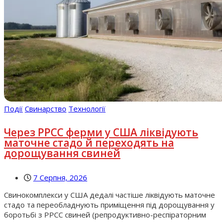
Події
Свинарство
Технології
Через РРСС ферми у США ліквідують
маточне стадо й переходять на
дорощування свиней
7 Серпня, 2026
Свинокомплекси у США дедалі частіше ліквідують маточне
стадо та переобладнують приміщення під дорощування у
боротьбі з РРСС свиней (репродуктивно-респіраторним