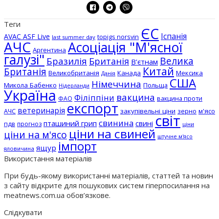
Теги
ЄС
Іспанія
AVAC ASF Live
topigs norsvin
last summer day
АЧС
Асоціація "М'ясної
Аргентина
галузі"
Бразилія
Велика
Британія
В'єтнам
Китай
Британія
Великобританія
Канада
Мексика
Данія
США
Німеччина
Микола Бабенко
Польща
Нідерланди
Україна
вакцина
Філіппіни
вакцина проти
ФАО
експорт
ветеринарія
АЧС
закупівельні ціни
зерно
м'ясо
світ
свинина
пташиний грип
свині
пдв
прогноз
ціни
ціни на свиней
ціни на м'ясо
штучне м'ясо
імпорт
ящур
яловичина
Використання матеріалів
При будь-якому використанні матеріалів, статтей та новин
з сайту відкрите для пошукових систем гіперпосилання на
meatnews.com.ua обов’язкове.
Слідкувати