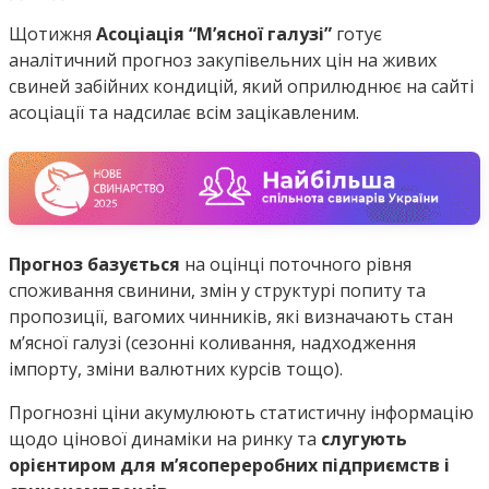
Щотижня
Асоціація “М’ясної галузі”
готує
аналітичний прогноз закупівельних цін на живих
свиней забійних кондицій, який оприлюднює на сайті
асоціації та надсилає всім зацікавленим.
Прогноз базується
на оцінці поточного рівня
споживання свинини, змін у структурі попиту та
пропозиції, вагомих чинників, які визначають стан
м’ясної галузі (сезонні коливання, надходження
імпорту, зміни валютних курсів тощо).
Прогнозні ціни акумулюють статистичну інформацію
щодо цінової динаміки на ринку та
слугують
орієнтиром для м’ясопереробних підприємств і