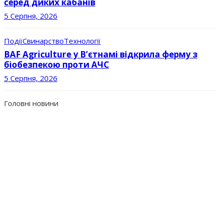
серед диких кабанів
5 Серпня, 2026
Події
Свинарство
Технології
BAF Agriculture у В’єтнамі відкрила ферму з
біобезпекою проти АЧС
5 Серпня, 2026
Головні новини