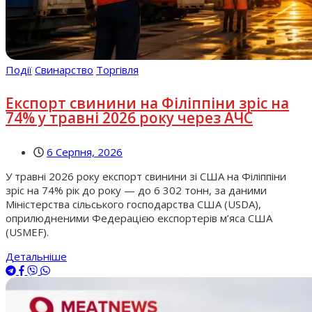
Події
Свинарство
Торгівля
Експорт свинини на Філіппіни зріс на
74% у травні 2026 року через АЧС
6 Серпня, 2026
У травні 2026 року експорт свинини зі США на Філіппіни
зріс на 74% рік до року — до 6 302 тонн, за даними
Міністерства сільського господарства США (USDA),
оприлюдненими Федерацією експортерів м’яса США
(USMEF).
Детальніше