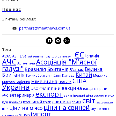
Про нас
З питань реклами:
partners@meatnews.com.ua
Теги
ЄС
Іспанія
AVAC ASF Live
topigs norsvin
last summer day
АЧС
Асоціація "М'ясної
Аргентина
галузі"
Бразилія
Велика
Британія
В'єтнам
Китай
Британія
Великобританія
Канада
Мексика
Данія
США
Німеччина
Микола Бабенко
Польща
Україна
вакцина
Філіппіни
вакцина проти
ФАО
експорт
ветеринарія
АЧС
закупівельні ціни
зерно
м'ясо
світ
свинина
пташиний грип
свині
пдв
прогноз
харчування
ціни на свиней
ціни на м'ясо
ціни
штучне м'ясо
імпорт
ящур
яловичина