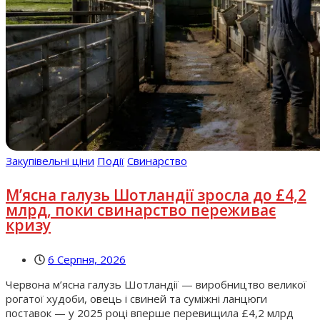
Закупівельні ціни
Події
Свинарство
М’ясна галузь Шотландії зросла до £4,2
млрд, поки свинарство переживає
кризу
6 Серпня, 2026
Червона м’ясна галузь Шотландії — виробництво великої
рогатої худоби, овець і свиней та суміжні ланцюги
поставок — у 2025 році вперше перевищила £4,2 млрд