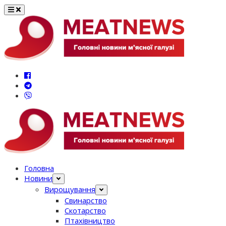
Перейти
до
вмісту
Головна
Новини
Вирощування
Свинарство
Скотарство
Птахівництво