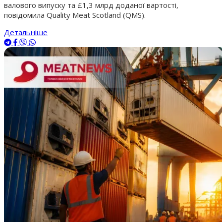
валового випуску та £1,3 млрд доданої вартості,
повідомила Quality Meat Scotland (QMS).
Детальніше