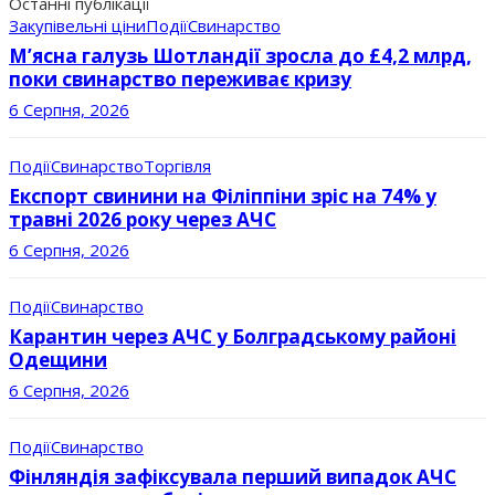
Останні публікації
Закупівельні ціни
Події
Свинарство
М’ясна галузь Шотландії зросла до £4,2 млрд,
поки свинарство переживає кризу
6 Серпня, 2026
Події
Свинарство
Торгівля
Експорт свинини на Філіппіни зріс на 74% у
травні 2026 року через АЧС
6 Серпня, 2026
Події
Свинарство
Карантин через АЧС у Болградському районі
Одещини
6 Серпня, 2026
Події
Свинарство
Фінляндія зафіксувала перший випадок АЧС