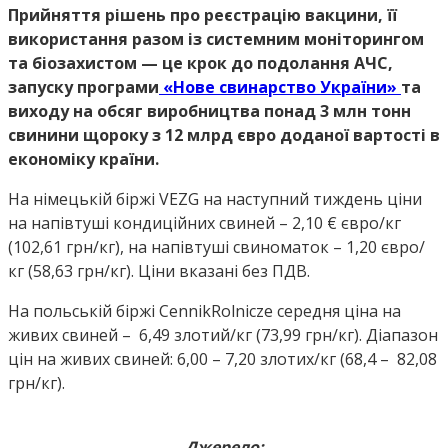
Прийняття рішень про реєстрацію вакцини, її
використання разом із системним моніторингом
та біозахистом — це крок до подолання АЧС,
запуску програми
«Нове свинарство України»
та
виходу на обсяг виробництва понад 3 млн тонн
свинини щороку з 12 млрд євро доданої вартості в
економіку країни.
На німецькій біржі VEZG на наступний тиждень ціни
на напівтуші кондиційних свиней – 2,10 € євро/кг
(102,61 грн/кг), на напівтуші свиноматок – 1,20 євро/
кг (58,63 грн/кг). Ціни вказані без ПДВ.
На польській біржі CennikRolnicze середня ціна на
живих свиней – 6,49 злотий/кг (73,99 грн/кг). Діапазон
цін на живих свиней: 6,00 – 7,20 злотих/кг (68,4 – 82,08
грн/кг).
Джерело: