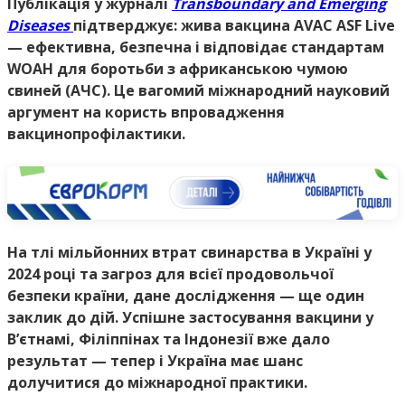
Публікація у журналі
Transboundary and Emerging
Diseases
підтверджує: жива вакцина AVAC ASF Live
— ефективна, безпечна і відповідає стандартам
WOAH для боротьби з африканською чумою
свиней (АЧС). Це вагомий міжнародний науковий
аргумент на користь впровадження
вакцинопрофілактики.
На тлі мільйонних втрат свинарства в Україні у
2024 році та загроз для всієї продовольчої
безпеки країни, дане дослідження — ще один
заклик до дій. Успішне застосування вакцини у
В’єтнамі, Філіппінах та Індонезії вже дало
результат — тепер і Україна має шанс
долучитися до міжнародної практики.