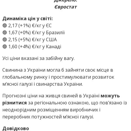
Євростат
Динаміка цін у світі:
🟢 2,17 (+1%) €/кг у ЄС
🟢 1,67 (+0%) €/кг у Бразилії
🟢 2,15 (+5%) €/кг у США
🟢 1,60 (+4%) €/кг у Канаді
Усі ціни вказані за забійну вагу.
Свинина з України могла б зайняти своє місце в
глобальному ринку і простимулювати розвиток
мʼясної галузі і свинарства України.
Прогнозні ціни на живця свиней в Україні
можуть
різнитися
за регіональною ознакою, що пов’язано із
неоднорідним розміщенням виробничих і
переробних потужностей м’ясної галузі.
Довідково