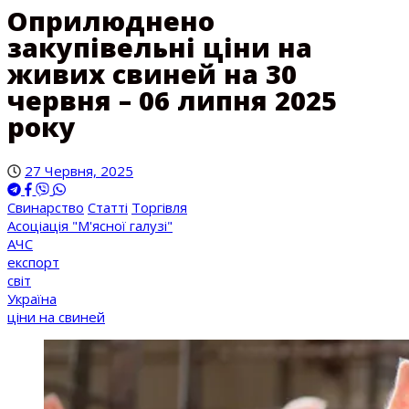
Оприлюднено
закупівельні ціни на
живих свиней на 30
червня – 06 липня 2025
року
27 Червня, 2025
Свинарство
Статті
Торгівля
Асоціація "М'ясної галузі"
АЧС
експорт
світ
Україна
ціни на свиней