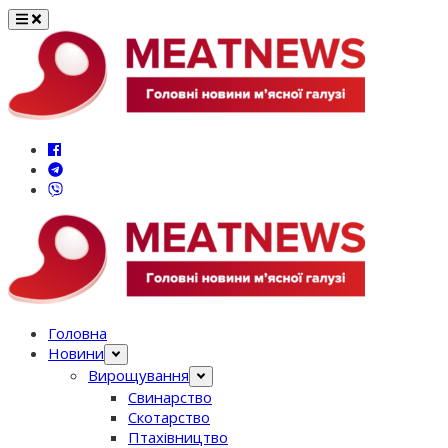
Перейти
до
вмісту
Головна
Новини
Вирощування
Свинарство
Скотарство
Птахівництво