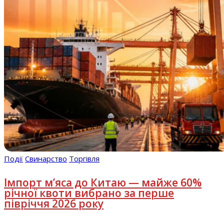
Події
Свинарство
Торгівля
Імпорт м’яса до Китаю — майже 60%
річної квоти вибрано за перше
півріччя 2026 року