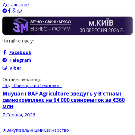
Детальніше
Читайте нас у:
Facebook
Telegram
Viber
Останні публікації
Події
Свинарство
Технології
Muyuan і BAF Agriculture зведуть у В’єтнамі
свинокомплекс на 64 000 свиноматок за €360
млн
7 Серпня, 2026
★
Закупівельні ціни
Свинарство