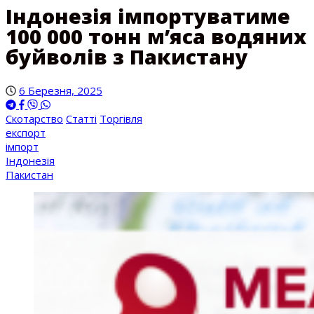
Індонезія імпортуватиме
100 000 тонн м’яса водяних
буйволів з Пакистану
6 Березня, 2025
Скотарство
Статті
Торгівля
експорт
імпорт
Індонезія
Пакистан