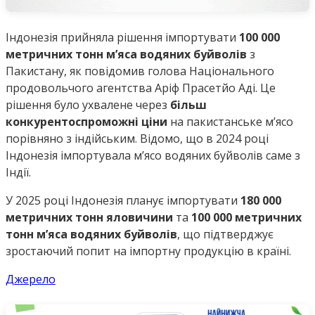
Індонезія прийняла рішення імпортувати
100 000
метричних тонн м’яса водяних буйволів
з
Пакистану, як повідомив голова Національного
продовольчого агентства Аріф Прасетйо Аді. Це
рішення було ухвалене через
більш
конкурентоспроможні ціни
на пакистанське м’ясо
порівняно з індійським. Відомо, що в 2024 році
Індонезія імпортувала м’ясо водяних буйволів саме з
Індії.
У 2025 році Індонезія планує імпортувати
180 000
метричних тонн яловичини
та
100 000 метричних
тонн м’яса водяних буйволів
, що підтверджує
зростаючий попит на імпортну продукцію в країні.
Джерело