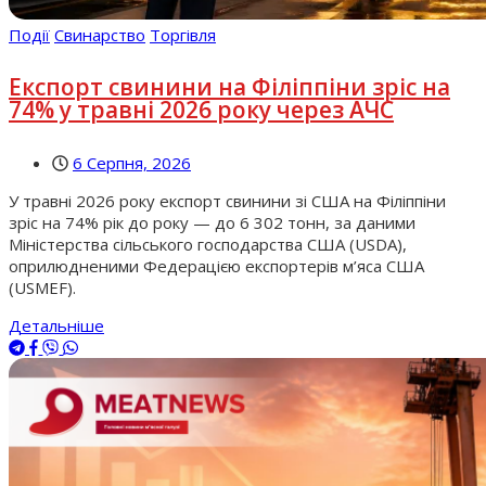
Події
Свинарство
Торгівля
Експорт свинини на Філіппіни зріс на
74% у травні 2026 року через АЧС
6 Серпня, 2026
У травні 2026 року експорт свинини зі США на Філіппіни
зріс на 74% рік до року — до 6 302 тонн, за даними
Міністерства сільського господарства США (USDA),
оприлюдненими Федерацією експортерів м’яса США
(USMEF).
Детальніше