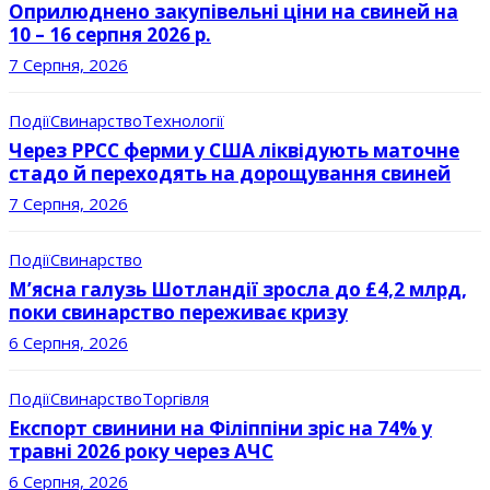
Оприлюднено закупівельні ціни на свиней на
10 – 16 серпня 2026 р.
7 Серпня, 2026
Події
Свинарство
Технології
Через РРСС ферми у США ліквідують маточне
стадо й переходять на дорощування свиней
7 Серпня, 2026
Події
Свинарство
М’ясна галузь Шотландії зросла до £4,2 млрд,
поки свинарство переживає кризу
6 Серпня, 2026
Події
Свинарство
Торгівля
Експорт свинини на Філіппіни зріс на 74% у
травні 2026 року через АЧС
6 Серпня, 2026