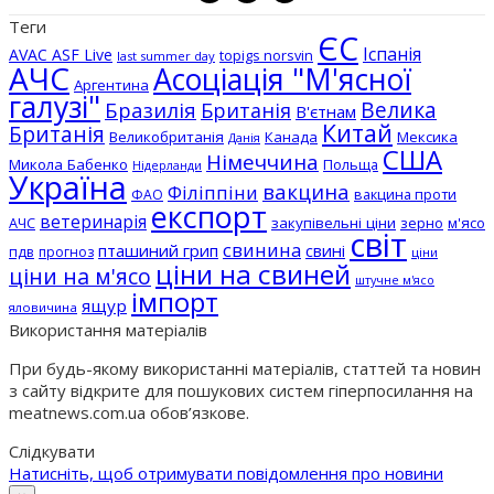
Теги
ЄС
Іспанія
AVAC ASF Live
topigs norsvin
last summer day
АЧС
Асоціація "М'ясної
Аргентина
галузі"
Бразилія
Велика
Британія
В'єтнам
Китай
Британія
Великобританія
Канада
Мексика
Данія
США
Німеччина
Микола Бабенко
Польща
Нідерланди
Україна
вакцина
Філіппіни
вакцина проти
ФАО
експорт
ветеринарія
АЧС
закупівельні ціни
зерно
м'ясо
світ
свинина
пташиний грип
свині
пдв
прогноз
ціни
ціни на свиней
ціни на м'ясо
штучне м'ясо
імпорт
ящур
яловичина
Використання матеріалів
При будь-якому використанні матеріалів, статтей та новин
з сайту відкрите для пошукових систем гіперпосилання на
meatnews.com.ua обов’язкове.
Слідкувати
Натисніть, щоб отримувати повідомлення про новини