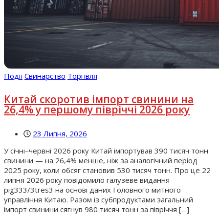
Події
Свинарство
Торгівля
Китай скоротив імпорт свинини на
26,4% у першому півріччі 2026 року
23 Липня, 2026
У січні–червні 2026 року Китай імпортував 390 тисяч тонн
свинини — на 26,4% менше, ніж за аналогічний період
2025 року, коли обсяг становив 530 тисяч тонн. Про це 22
липня 2026 року повідомило галузеве видання
pig333/3tres3 на основі даних Головного митного
управління Китаю. Разом із субпродуктами загальний
імпорт свинини сягнув 980 тисяч тонн за півріччя […]