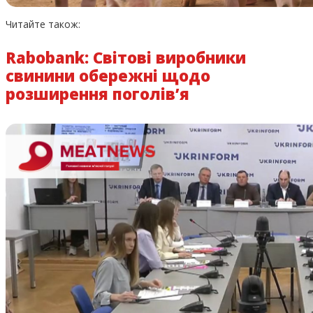
Читайте також:
Rabobank: Світові виробники
свинини обережні щодо
розширення поголів’я