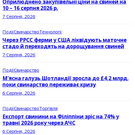
Оприлюднено закупівельні ціни на свиней на
10 – 16 серпня 2026 р.
7 Серпня, 2026
Події
Свинарство
Технології
Через РРСС ферми у США ліквідують маточне
стадо й переходять на дорощування свиней
7 Серпня, 2026
Події
Свинарство
М’ясна галузь Шотландії зросла до £4,2 млрд,
поки свинарство переживає кризу
6 Серпня, 2026
Події
Свинарство
Торгівля
Експорт свинини на Філіппіни зріс на 74% у
травні 2026 року через АЧС
6 Серпня, 2026