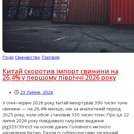
Події
Свинарство
Торгівля
Китай скоротив імпорт свинини на
26,4% у першому півріччі 2026 року
23 Липня, 2026
У січні–червні 2026 року Китай імпортував 390 тисяч тонн
свинини — на 26,4% менше, ніж за аналогічний період
2025 року, коли обсяг становив 530 тисяч тонн. Про це 22
липня 2026 року повідомило галузеве видання
pig333/3tres3 на основі даних Головного митного
управління Китаю. Разом із субпродуктами загальний