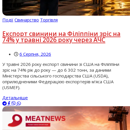
Події
Свинарство
Торгівля
Експорт свинини на Філіппіни зріс на
74% у травні 2026 року через АЧС
6 Серпня, 2026
У травні 2026 року експорт свинини зі США на Філіппіни
зріс на 74% рік до року — до 6 302 тонн, за даними
Міністерства сільського господарства США (USDA),
оприлюдненими Федерацією експортерів м’яса США
(USMEF).
Детальніше