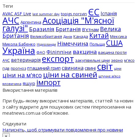
Теги
ЄС
Іспанія
AVAC ASF Live
topigs norsvin
last summer day
АЧС
Асоціація "М'ясної
Аргентина
галузі"
Бразилія
Велика
Британія
В'єтнам
Китай
Британія
Великобританія
Канада
Мексика
Данія
США
Німеччина
Микола Бабенко
Польща
Нідерланди
Україна
вакцина
Філіппіни
вакцина проти
ФАО
експорт
ветеринарія
АЧС
закупівельні ціни
зерно
м'ясо
світ
свинина
пташиний грип
свині
пдв
прогноз
ціни
ціни на свиней
ціни на м'ясо
штучне м'ясо
імпорт
ящур
яловичина
Використання матеріалів
При будь-якому використанні матеріалів, статтей та новин
з сайту відкрите для пошукових систем гіперпосилання на
meatnews.com.ua обов’язкове.
Слідкувати
Натисніть, щоб отримувати повідомлення про новини
×