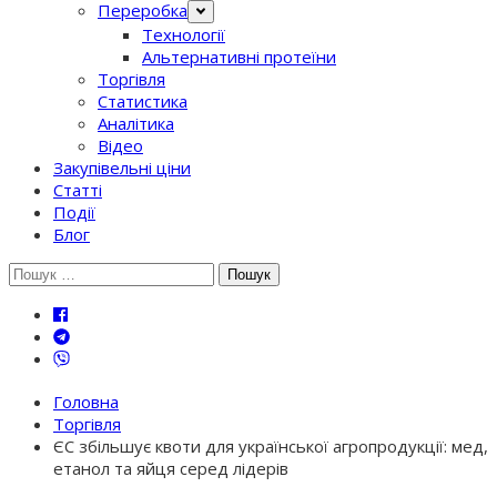
Переробка
Технології
Альтернативні протеїни
Торгівля
Статистика
Аналітика
Відео
Закупівельні ціни
Статті
Події
Блог
Шукати:
Головна
Торгівля
ЄС збільшує квоти для української агропродукції: мед,
етанол та яйця серед лідерів