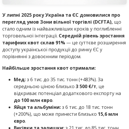
У липні 2025 року Україна та ЄС домовилися про
перегляд умов Зони вільної торгівлі (DCFTA),
що
стало одним із найважливіших кроків у поглибленні
торговельної інтеграції.
Середній рівень зростання
тарифних квот склав 91%
— це суттєве розширення
доступу української продукції до ринку ЄС у
порівнянні з довоєнним періодом.
Найбільше зростання квот отримали:
Мед:
з 6 тис. до 35 тис. тонн (+483%). За
середньою ціною близько
3 500 €/т
, це
відкриває потенціал додаткового експорту на
до 100 млн євро
.
Яйця та альбуміни:
з 6 тис. до 18 тис. тонн
(+200%), що може принести близько
15,6 млн
євро
.
Висівки та залишки:
з 21 тис. до 85 тис. тонн