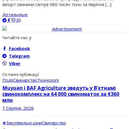
імпорт свинини сягнув 980 тисяч тонн за півріччя […]
Детальніше
Читайте нас у:
Facebook
Telegram
Viber
Останні публікації
Події
Свинарство
Технології
Muyuan і BAF Agriculture зведуть у В’єтнамі
свинокомплекс на 64 000 свиноматок за €360
млн
7 Серпня, 2026
★
Закупівельні ціни
Свинарство