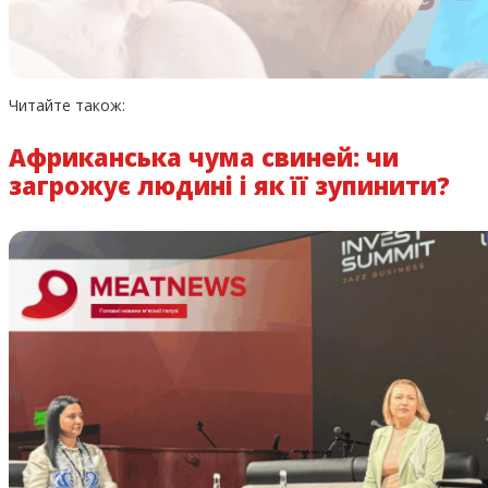
Читайте також:
Африканська чума свиней: чи
загрожує людині і як її зупинити?