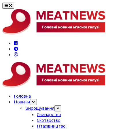
Перейти
до
вмісту
Головна
Новини
Вирощування
Свинарство
Скотарство
Птахівництво