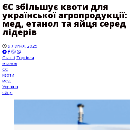
ЄС збільшує квоти для
української агропродукції:
мед, етанол та яйця серед
лідерів
9 Липня, 2025
Статті
Торгівля
етанол
ЄС
квоти
мед
Україна
яйця