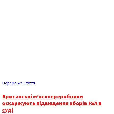
Переробка
Статті
Британські м’ясопереробники
оскаржують підвищення зборів FSA в
суді