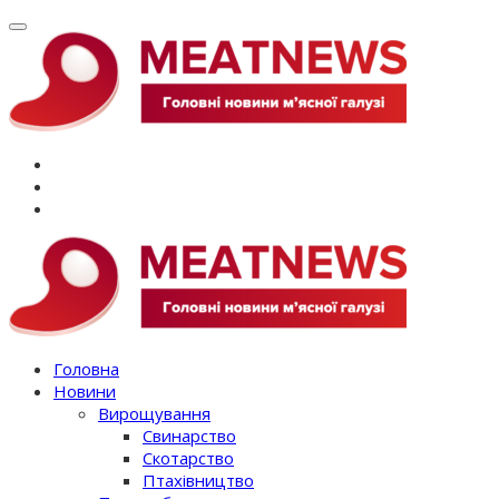
Перейти
до
вмісту
Головна
Новини
Вирощування
Свинарство
Скотарство
Птахівництво