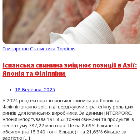
Свинарство
Статистика
Торгівля
Іспанська свинина зміцнює позиції в Азії:
Японія та Філіппіни
18 Березня, 2025
У 2024 році експорт іспанської свинини до Японії та
Філіппін значно зріс, підтверджуючи стратегічну роль цих
ринків для іспанських виробників. За даними INTERPORC,
Японія імпортувала 191 853 тонни свинини та продуктів із
неї на суму 787,22 млн євро. Це на 8,69% більше за
обсягом (на 15 340 тонн більше) і на 21,65% більше за
вартістю […]