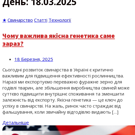
День:
18.03.2025
★
Свинарство
Статті
Технології
Чому важлива якісна генетика саме
зараз?
18 Березня, 2025
Сьогодні розвиток свинарства в Україні є критично
важливим для підвищення ефективності рослинництва.
Наразі ми експортуємо переважно фуражне зерно для
годівлі тварин, але збільшення виробництва свиней може
суттєво підвищити внутрішнє споживання та зменшити
залежність від експорту. Якісна генетика — це ключ до
успіху в свинарстві. На жаль, ринок часто страждає від
фальшування, коли звичайну відгодівлю видають […]
Детальніше