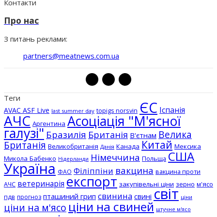
Контакти
Про нас
З питань реклами:
partners@meatnews.com.ua
Теги
ЄС
Іспанія
AVAC ASF Live
topigs norsvin
last summer day
АЧС
Асоціація "М'ясної
Аргентина
галузі"
Бразилія
Велика
Британія
В'єтнам
Китай
Британія
Великобританія
Канада
Мексика
Данія
США
Німеччина
Микола Бабенко
Польща
Нідерланди
Україна
вакцина
Філіппіни
вакцина проти
ФАО
експорт
ветеринарія
АЧС
закупівельні ціни
зерно
м'ясо
світ
свинина
пташиний грип
свині
пдв
прогноз
ціни
ціни на свиней
ціни на м'ясо
штучне м'ясо