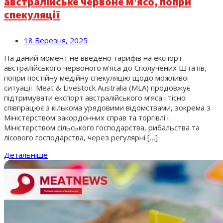
австралійське червоне м’ясо, попри
спекуляції
18 Березня, 2025
На даний момент не введено тарифів на експорт
австралійського червоного м’яса до Сполучених Штатів,
попри постійну медійну спекуляцію щодо можливої
ситуації. Meat & Livestock Australia (MLA) продовжує
підтримувати експорт австралійського м’яса і тісно
співпрацює з кількома урядовими відомствами, зокрема з
Міністерством закордонних справ та торгівлі і
Міністерством сільського господарства, рибальства та
лісового господарства, через регулярні […]
Детальніше