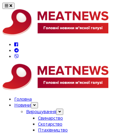
Перейти
до
вмісту
Головна
Новини
Вирощування
Свинарство
Скотарство
Птахівництво