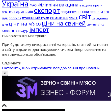
Україна
вакцина
Філіппіни
вакцина проти
ФАО
експорт
ветеринарія
АЧС
закупівельні ціни
зерно
м'ясо
світ
свинина
пташиний грип
свині
пдв
прогноз
харчування
ціни на свиней
ціни на м'ясо
ціни
штучне м'ясо
імпорт
ящур
яловичина
Використання матеріалів
При будь-якому використанні матеріалів, статтей та новин
з сайту відкрите для пошукових систем гіперпосилання на
meatnews.com.ua обов’язкове.
Слідкувати
Натисніть, щоб отримувати повідомлення про новини
×