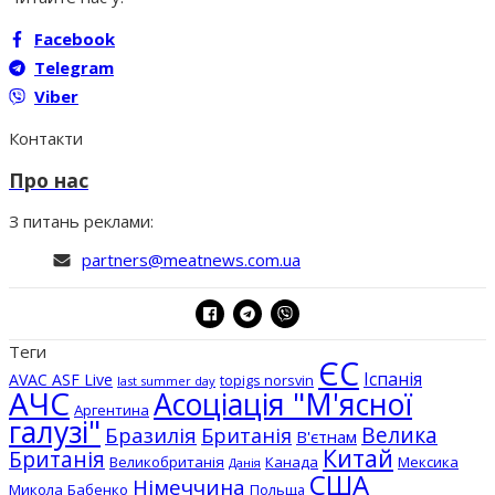
Facebook
Telegram
Viber
Контакти
Про нас
З питань реклами:
partners@meatnews.com.ua
Теги
ЄС
Іспанія
AVAC ASF Live
topigs norsvin
last summer day
АЧС
Асоціація "М'ясної
Аргентина
галузі"
Бразилія
Велика
Британія
В'єтнам
Китай
Британія
Великобританія
Канада
Мексика
Данія
США
Німеччина
Микола Бабенко
Польща