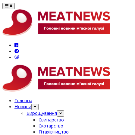
Перейти
до
вмісту
Головна
Новини
Вирощування
Свинарство
Скотарство
Птахівництво