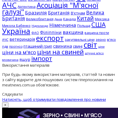
АЧС
Асоціація "М'ясної
Аргентина
галузі"
Бразилія
Велика
Британія
В'єтнам
Китай
Британія
Великобританія
Канада
Мексика
Данія
США
Німеччина
Микола Бабенко
Польща
Нідерланди
Україна
вакцина
Філіппіни
вакцина проти
ФАО
експорт
ветеринарія
АЧС
закупівельні ціни
зерно
м'ясо
світ
свинина
пташиний грип
свині
пдв
прогноз
ціни
ціни на свиней
ціни на м'ясо
штучне м'ясо
імпорт
ящур
яловичина
Використання матеріалів
При будь-якому використанні матеріалів, статтей та новин
з сайту відкрите для пошукових систем гіперпосилання на
meatnews.com.ua обов’язкове.
Слідкувати
Натисніть, щоб отримувати повідомлення про новини
×