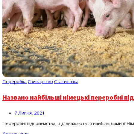
Переробка
Свинарство
Статистика
Названо найбільші німецькі переробні під
7 Липня, 2021
Переробні підприємства, що вважаються найбільшими в Німеч
Детальніше