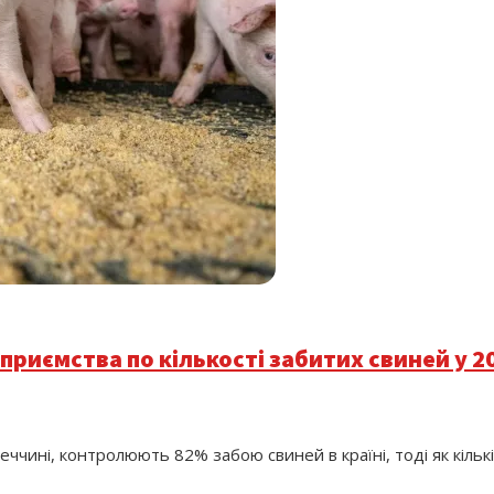
приємства по кількості забитих свиней у 2
чині, контролюють 82% забою свиней в країні, тоді як кількі