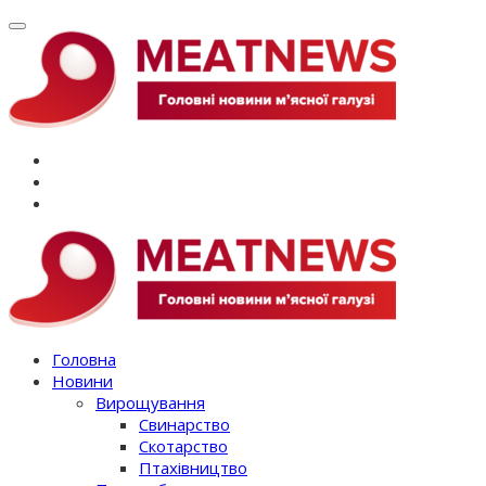
Перейти
до
вмісту
Головна
Новини
Вирощування
Свинарство
Скотарство
Птахівництво