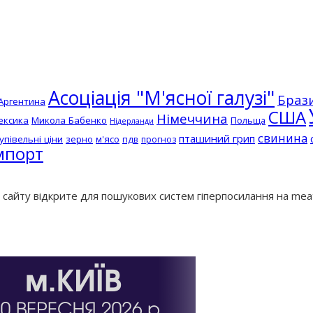
Асоціація "М'ясної галузі"
Браз
Аргентина
США
Німеччина
ексика
Микола Бабенко
Польща
Нідерланди
свинина
пташиний грип
упівельні ціни
зерно
м'ясо
пдв
прогноз
мпорт
з сайту відкрите для пошукових систем гіперпосилання на mea