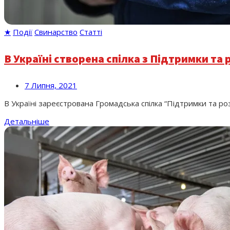
★
Події
Свинарство
Статті
В Україні створена спілка з Підтримки та 
7 Липня, 2021
В Україні зареєстрована Громадська спілка “Підтримки та розв
Детальніше