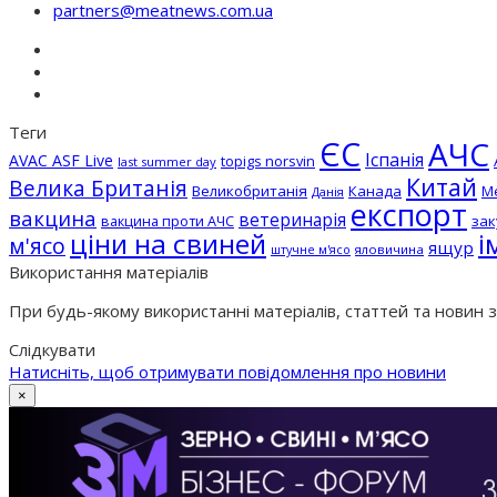
partners@meatnews.com.ua
Теги
ЄС
АЧС
Іспанія
AVAC ASF Live
topigs norsvin
last summer day
Китай
Велика Британія
Великобританія
Канада
М
Данія
експорт
вакцина
ветеринарія
вакцина проти АЧС
зак
ціни на свиней
і
м'ясо
ящур
штучне м'ясо
яловичина
Використання матеріалів
При будь-якому використанні матеріалів, статтей та новин 
Слідкувати
Натисніть, щоб отримувати повідомлення про новини
×