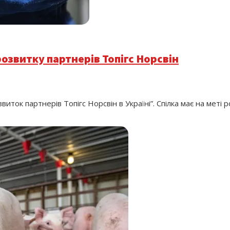
розвитку партнерів Топігс Норсвін
иток партнерів Топігс Норсвін в Україні”. Спілка має на меті 