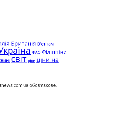
илія
Британія
В'єтнам
Україна
Філіппіни
ФАО
світ
ціни на
свині
ціни
tnews.com.ua обов’язкове.