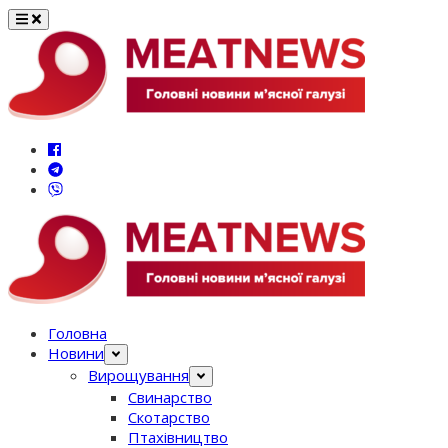
Перейти
до
вмісту
Головна
Новини
Вирощування
Свинарство
Скотарство
Птахівництво