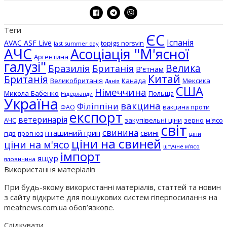
Теги
ЄС
Іспанія
AVAC ASF Live
topigs norsvin
last summer day
АЧС
Асоціація "М'ясної
Аргентина
галузі"
Бразилія
Велика
Британія
В'єтнам
Китай
Британія
Великобританія
Канада
Мексика
Данія
США
Німеччина
Микола Бабенко
Польща
Нідерланди
Україна
вакцина
Філіппіни
вакцина проти
ФАО
експорт
ветеринарія
АЧС
закупівельні ціни
зерно
м'ясо
світ
свинина
пташиний грип
свині
пдв
прогноз
ціни
ціни на свиней
ціни на м'ясо
штучне м'ясо
імпорт
ящур
яловичина
Використання матеріалів
При будь-якому використанні матеріалів, статтей та новин
з сайту відкрите для пошукових систем гіперпосилання на
meatnews.com.ua обов’язкове.
Слідкувати