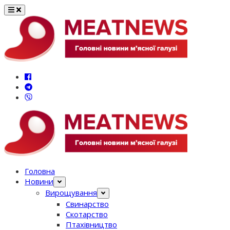
Перейти
до
вмісту
Головна
Новини
Вирощування
Свинарство
Скотарство
Птахівництво