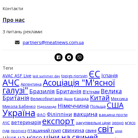
Контакти
Про нас
З питань реклами:
partners@meatnews.com.ua
Теги
ЄС
Іспанія
AVAC ASF Live
topigs norsvin
last summer day
АЧС
Асоціація "М'ясної
Аргентина
галузі"
Бразилія
Велика
Британія
В'єтнам
Китай
Британія
Великобританія
Канада
Мексика
Данія
США
Німеччина
Микола Бабенко
Польща
Нідерланди
Україна
вакцина
Філіппіни
вакцина проти
ФАО
експорт
ветеринарія
АЧС
закупівельні ціни
зерно
м'ясо
світ
свинина
пташиний грип
свині
пдв
прогноз
ціни
ціни на свиней
ціни на м'ясо