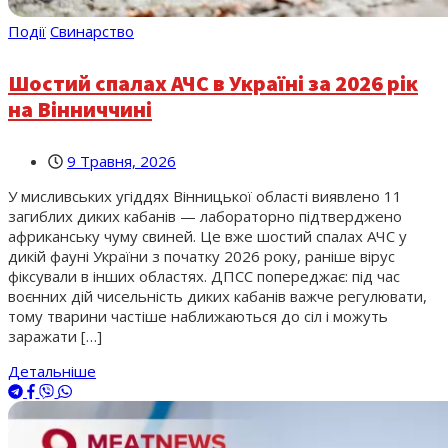
Події
Свинарство
Шостий спалах АЧС в Україні за 2026 рік
на Вінниччині
9 Травня, 2026
У мисливських угіддях Вінницької області виявлено 11
загиблих диких кабанів — лабораторно підтверджено
африканську чуму свиней. Це вже шостий спалах АЧС у
дикій фауні України з початку 2026 року, раніше вірус
фіксували в інших областях. ДПСС попереджає: під час
воєнних дій чисельність диких кабанів важче регулювати,
тому тварини частіше наближаються до сіл і можуть
заражати […]
Детальніше