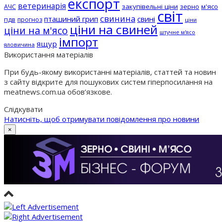
експорт
ветеринарія
АЧС
закупівельні ціни
зерно
м'ясо
світ
свинина
пташиний грип
свині
пдв
прогноз
ціни
ціни на свиней
ціни на м'ясо
штучне м'ясо
імпорт
ящур
яловичина
Використання матеріалів
При будь-якому використанні матеріалів, статтей та новин
з сайту відкрите для пошукових систем гіперпосилання на
meatnews.com.ua обов’язкове.
Слідкувати
Натисніть, щоб отримувати повідомлення про новини
×