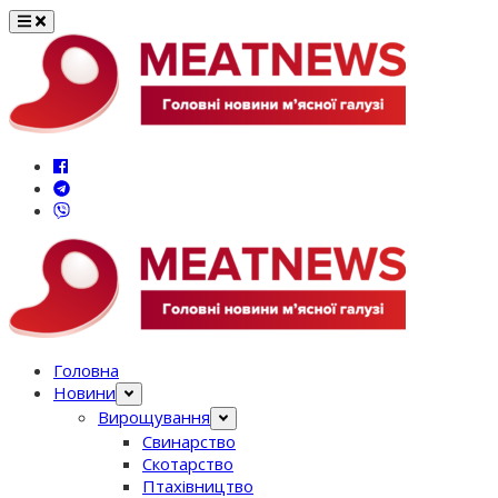
Перейти
до
вмісту
Головна
Новини
Вирощування
Свинарство
Скотарство
Птахівництво