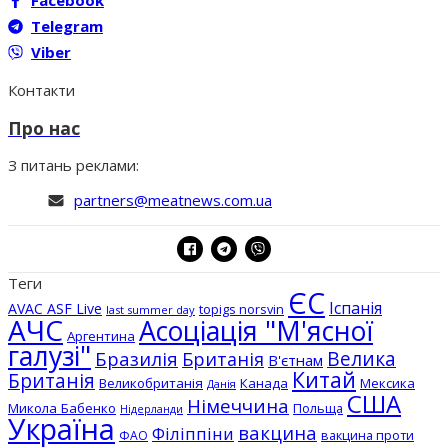
Facebook
Telegram
Viber
Контакти
Про нас
З питань реклами:
partners@meatnews.com.ua
Теги
ЄС
Іспанія
AVAC ASF Live
topigs norsvin
last summer day
АЧС
Асоціація "М'ясної
Аргентина
галузі"
Бразилія
Велика
Британія
В'єтнам
Китай
Британія
Великобританія
Канада
Мексика
Данія
США
Німеччина
Микола Бабенко
Польща
Нідерланди
Україна
вакцина
Філіппіни
вакцина проти
ФАО