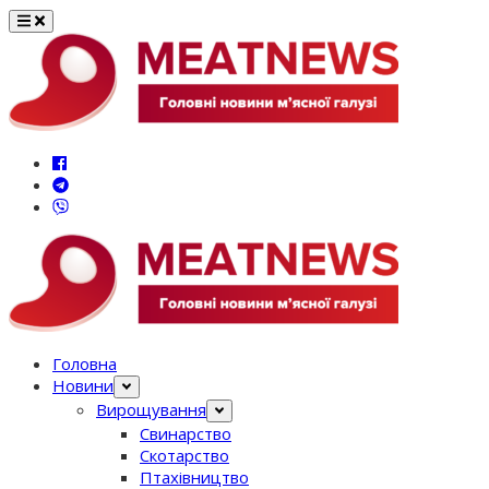
Перейти
до
вмісту
Головна
Новини
Вирощування
Свинарство
Скотарство
Птахівництво