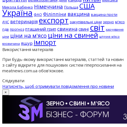
Великобританія
Канада
Мексика
Данія
США
Німеччина
Микола Бабенко
Польща
Україна
вакцина
Філіппіни
вакцина проти
ФАО
експорт
ветеринарія
АЧС
закупівельні ціни
зерно
м'ясо
світ
свинина
пташиний грип
свині
пдв
прогноз
харчування
ціни на свиней
ціни на м'ясо
ціни
штучне м'ясо
імпорт
ящур
яловичина
Використання матеріалів
При будь-якому використанні матеріалів, статтей та новин
з сайту відкрите для пошукових систем гіперпосилання на
meatnews.com.ua обов’язкове.
Слідкувати
Натисніть, щоб отримувати повідомлення про новини
×