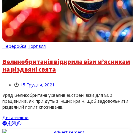
Переробка
Торгівля
Великобританія відкрила візи м’ясникам
на різдвяні свята
15 Грудня, 2021
Уряд Великобританії ухвалив екстрені візи для 800
працівників, які приїдуть з інших країн, щоб задовольнити
різдвяний попит споживачів.
Детальніше