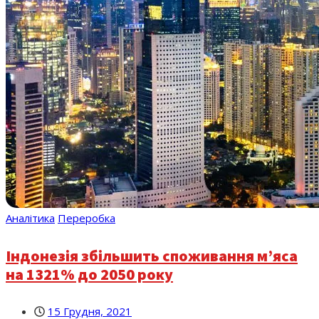
Аналітика
Переробка
Індонезія збільшить споживання м’яса
на 1321% до 2050 року
15 Грудня, 2021