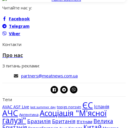
Читайте нас у:
Facebook
Telegram
Viber
Контакти
Про нас
З питань реклами:
partners@meatnews.com.ua
Теги
ЄС
Іспанія
AVAC ASF Live
topigs norsvin
last summer day
АЧС
Асоціація "М'ясної
Аргентина
галузі"
Бразилія
Велика
Британія
В'єтнам
Китай
Британія