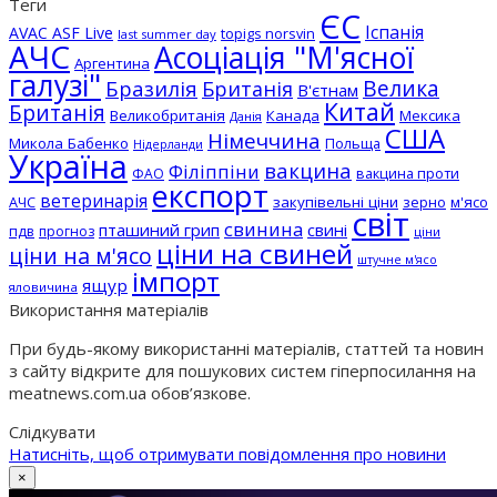
Теги
ЄС
Іспанія
AVAC ASF Live
topigs norsvin
last summer day
АЧС
Асоціація "М'ясної
Аргентина
галузі"
Бразилія
Велика
Британія
В'єтнам
Китай
Британія
Великобританія
Канада
Мексика
Данія
США
Німеччина
Микола Бабенко
Польща
Нідерланди
Україна
вакцина
Філіппіни
вакцина проти
ФАО
експорт
ветеринарія
АЧС
закупівельні ціни
зерно
м'ясо
світ
свинина
пташиний грип
свині
пдв
прогноз
ціни
ціни на свиней
ціни на м'ясо
штучне м'ясо
імпорт
ящур
яловичина
Використання матеріалів
При будь-якому використанні матеріалів, статтей та новин
з сайту відкрите для пошукових систем гіперпосилання на
meatnews.com.ua обов’язкове.
Слідкувати
Натисніть, щоб отримувати повідомлення про новини
×