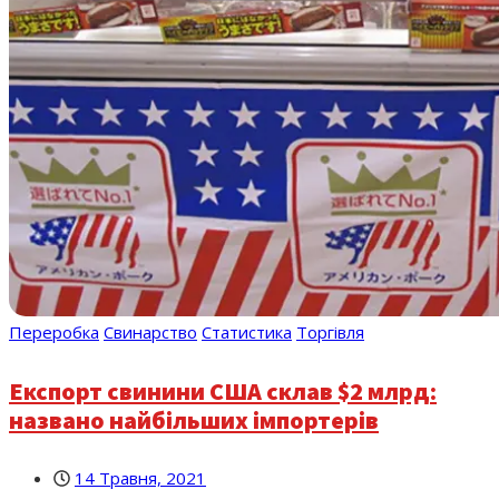
Переробка
Свинарство
Статистика
Торгівля
Експорт свинини США склав $2 млрд:
названо найбільших імпортерів
14 Травня, 2021