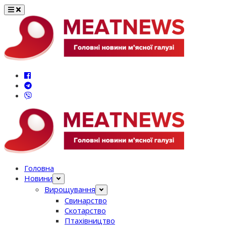
Перейти
до
вмісту
Головна
Новини
Вирощування
Свинарство
Скотарство
Птахівництво