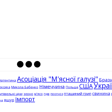
Асоціація "М'ясної галузі"
Брази
Аргентина
Укра
США
Німеччина
ексика
Микола Бабенко
Польща
свинина
пташиний грип
упівельні ціни
зерно
м'ясо
пдв
прогноз
імпорт
ящур
на