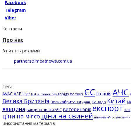
Facebook
Telegram
Viber
Контакти
Про нас
З питань реклами:
partners@meatnews.com.ua
Теги
ЄС
АЧС
Іспанія
AVAC ASF Live
topigs norsvin
last summer day
Китай
Велика Британія
Великобританія
Канада
М
Данія
експорт
вакцина
ветеринарія
вакцина проти АЧС
зак
ціни на свиней
ціни на м'ясо
штучне м'ясо
яловичи
Використання матеріалів