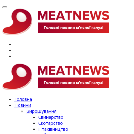
Перейти
до
вмісту
Головна
Новини
Вирощування
Свинарство
Скотарство
Птахівництво