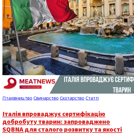
Птахівництво
Свинарство
Скотарство
Статті
Італія впроваджує сертифікацію
добробуту тварин: запроваджено
SQBNA для сталого розвитку та якості