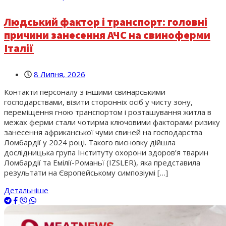
Людський фактор і транспорт: головні
причини занесення АЧС на свиноферми
Італії
8 Липня, 2026
Контакти персоналу з іншими свинарськими
господарствами, візити сторонніх осіб у чисту зону,
переміщення гною транспортом і розташування житла в
межах ферми стали чотирма ключовими факторами ризику
занесення африканської чуми свиней на господарства
Ломбардії у 2024 році. Такого висновку дійшла
дослідницька група Інституту охорони здоров’я тварин
Ломбардії та Емілії-Романьї (IZSLER), яка представила
результати на Європейському симпозіумі […]
Детальніше