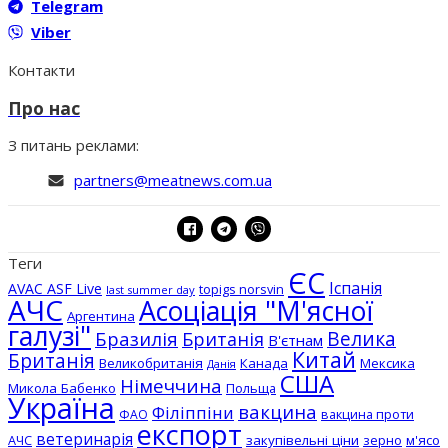
Telegram
Viber
Контакти
Про нас
З питань реклами:
partners@meatnews.com.ua
Теги
ЄС
Іспанія
AVAC ASF Live
topigs norsvin
last summer day
АЧС
Асоціація "М'ясної
Аргентина
галузі"
Бразилія
Велика
Британія
В'єтнам
Китай
Британія
Великобританія
Канада
Мексика
Данія
США
Німеччина
Микола Бабенко
Польща
Україна
вакцина
Філіппіни
вакцина проти
ФАО
експорт
ветеринарія
АЧС
закупівельні ціни
зерно
м'ясо