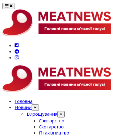
Перейти
до
вмісту
Головна
Новини
Вирощування
Свинарство
Скотарство
Птахівництво