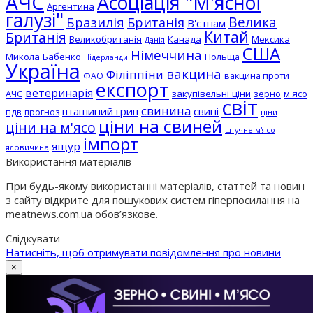
АЧС
Асоціація "М'ясної
Аргентина
галузі"
Бразилія
Велика
Британія
В'єтнам
Китай
Британія
Великобританія
Канада
Мексика
Данія
США
Німеччина
Микола Бабенко
Польща
Нідерланди
Україна
вакцина
Філіппіни
вакцина проти
ФАО
експорт
ветеринарія
АЧС
закупівельні ціни
зерно
м'ясо
світ
свинина
пташиний грип
свині
пдв
прогноз
ціни
ціни на свиней
ціни на м'ясо
штучне м'ясо
імпорт
ящур
яловичина
Використання матеріалів
При будь-якому використанні матеріалів, статтей та новин
з сайту відкрите для пошукових систем гіперпосилання на
meatnews.com.ua обов’язкове.
Слідкувати
Натисніть, щоб отримувати повідомлення про новини
×