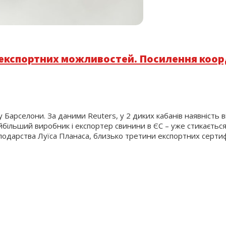
ти експортних можливостей. Посилення коор
у Барселони. За даними Reuters, у 2 диких кабанів наявність 
айбільший виробник і експортер свинини в ЄС – уже стикаєть
сподарства Луїса Планаса, близько третини експортних сертифі