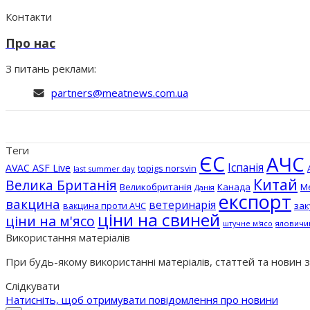
Контакти
Про нас
З питань реклами:
partners@meatnews.com.ua
Теги
ЄС
АЧС
Іспанія
AVAC ASF Live
topigs norsvin
last summer day
Китай
Велика Британія
Великобританія
Канада
М
Данія
експорт
вакцина
ветеринарія
вакцина проти АЧС
зак
ціни на свиней
ціни на м'ясо
штучне м'ясо
яловичи
Використання матеріалів
При будь-якому використанні матеріалів, статтей та новин 
Слідкувати
Натисніть, щоб отримувати повідомлення про новини