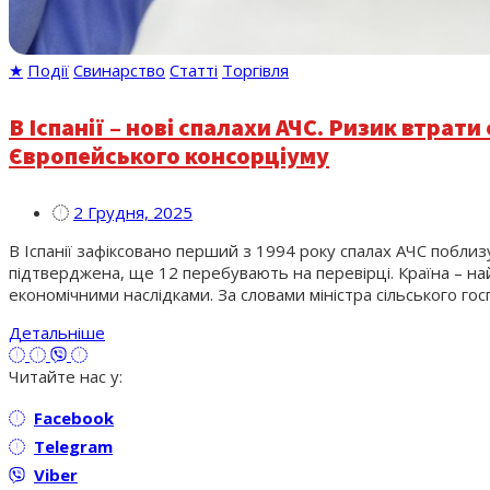
★
Події
Свинарство
Статті
Торгівля
В Іспанії – нові спалахи АЧС. Ризик втра
Європейського консорціуму
2 Грудня, 2025
В Іспанії зафіксовано перший з 1994 року спалах АЧС поблиз
підтверджена, ще 12 перебувають на перевірці. Країна – н
економічними наслідками. За словами міністра сільського го
Детальніше
Читайте нас у:
Facebook
Telegram
Viber