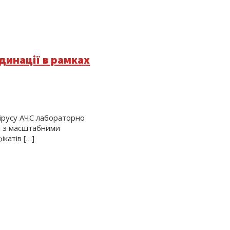
динації в рамках
вірусу АЧС лабораторно
ся з масштабними
катів […]