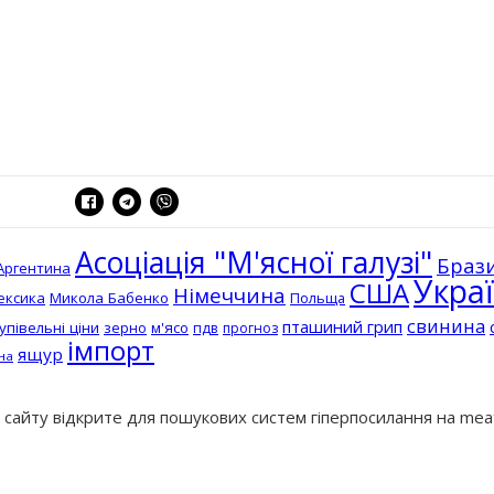
Асоціація "М'ясної галузі"
Брази
Аргентина
Укра
США
Німеччина
ексика
Микола Бабенко
Польща
свинина
пташиний грип
упівельні ціни
зерно
м'ясо
пдв
прогноз
імпорт
ящур
на
з сайту відкрите для пошукових систем гіперпосилання на mea