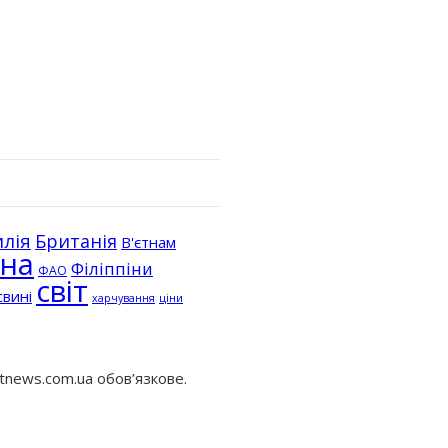
лія
Британія
В'єтнам
їна
Філіппіни
ФАО
світ
свині
ціни
харчування
tnews.com.ua обов’язкове.