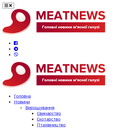
Перейти
до
вмісту
Головна
Новини
Вирощування
Свинарство
Скотарство
Птахівництво