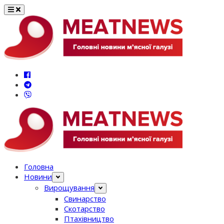
Перейти
до
вмісту
Головна
Новини
Вирощування
Свинарство
Скотарство
Птахівництво