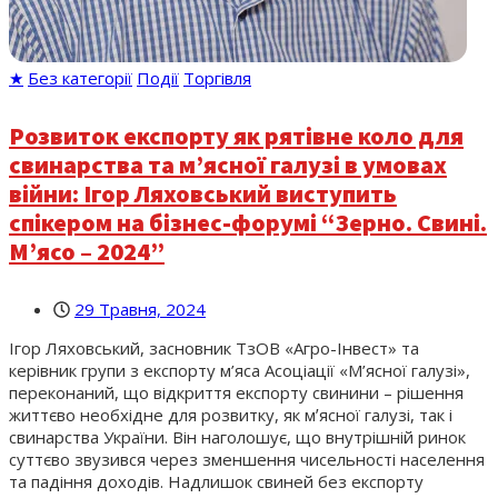
★
Без категорії
Події
Торгівля
Розвиток експорту як рятівне коло для
свинарства та мʼясної галузі в умовах
війни: Ігор Ляховський виступить
спікером на бізнес-форумі “Зерно. Свині.
Мʼясо – 2024”
29 Травня, 2024
Ігор Ляховський, засновник ТзОВ «Агро-Інвест» та
керівник групи з експорту м’яса Асоціації «М’ясної галузі»,
переконаний, що відкриття експорту свинини – рішення
життєво необхідне для розвитку, як мʼясної галузі, так і
свинарства України. Він наголошує, що внутрішній ринок
суттєво звузився через зменшення чисельності населення
та падіння доходів. Надлишок свиней без експорту