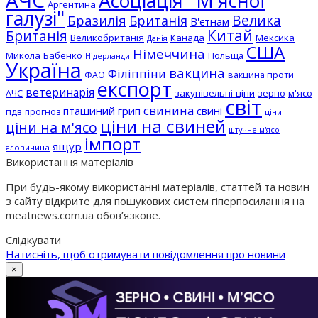
АЧС
Асоціація "М'ясної
Аргентина
галузі"
Бразилія
Велика
Британія
В'єтнам
Китай
Британія
Великобританія
Канада
Мексика
Данія
США
Німеччина
Микола Бабенко
Польща
Нідерланди
Україна
вакцина
Філіппіни
вакцина проти
ФАО
експорт
ветеринарія
АЧС
закупівельні ціни
зерно
м'ясо
світ
свинина
пташиний грип
свині
пдв
прогноз
ціни
ціни на свиней
ціни на м'ясо
штучне м'ясо
імпорт
ящур
яловичина
Використання матеріалів
При будь-якому використанні матеріалів, статтей та новин
з сайту відкрите для пошукових систем гіперпосилання на
meatnews.com.ua обов’язкове.
Слідкувати
Натисніть, щоб отримувати повідомлення про новини
×