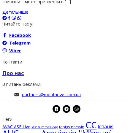
свинини – може призвести в […]
Детальніше
Читайте нас у:
Facebook
Telegram
Viber
Контакти
Про нас
З питань реклами:
partners@meatnews.com.ua
Теги
ЄС
Іспанія
AVAC ASF Live
topigs norsvin
last summer day