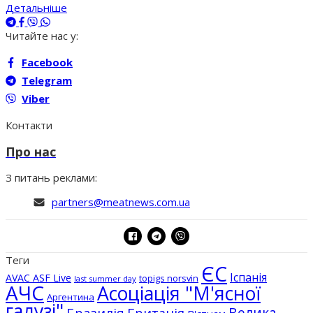
Детальніше
Читайте нас у:
Facebook
Telegram
Viber
Контакти
Про нас
З питань реклами:
partners@meatnews.com.ua
Теги
ЄС
Іспанія
AVAC ASF Live
topigs norsvin
last summer day
АЧС
Асоціація "М'ясної
Аргентина
галузі"
Бразилія