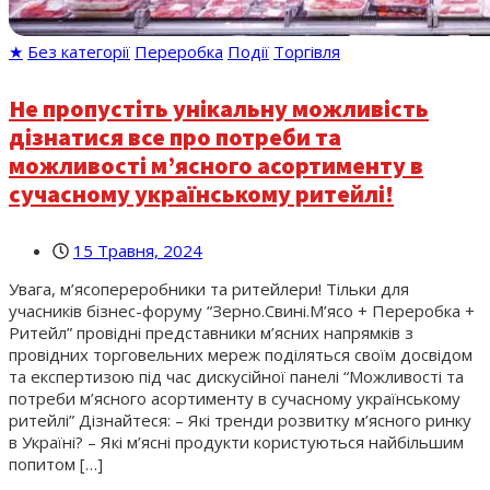
★
Без категорії
Переробка
Події
Торгівля
Не пропустіть унікальну можливість
дізнатися все про потреби та
можливості м’ясного асортименту в
сучасному українському ритейлі!
15 Травня, 2024
Увага, м’ясопереробники та ритейлери! Тільки для
учасників бізнес-форуму “Зерно.Свині.М’ясо + Переробка +
Ритейл” провідні представники м’ясних напрямків з
провідних торговельних мереж поділяться своїм досвідом
та експертизою під час дискусійної панелі “Можливості та
потреби м’ясного асортименту в сучасному українському
ритейлі” Дізнайтеся: – Які тренди розвитку м’ясного ринку
в Україні? – Які м’ясні продукти користуються найбільшим
попитом […]