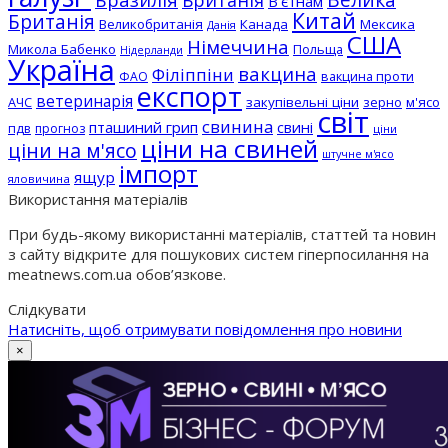
Велика
Британія
В'єтнам
Китай
Британія
Великобританія
Канада
Мексика
Данія
США
Німеччина
Микола Бабенко
Польща
Нідерланди
Україна
вакцина
Філіппіни
вакцина проти
ФАО
експорт
ветеринарія
АЧС
закупівельні ціни
зерно
м'ясо
світ
свинина
пташиний грип
свині
пдв
прогноз
ціни
ціни на свиней
ціни на м'ясо
штучне м'ясо
імпорт
ящур
яловичина
Використання матеріалів
При будь-якому використанні матеріалів, статтей та новин
з сайту відкрите для пошукових систем гіперпосилання на
meatnews.com.ua обов’язкове.
Слідкувати
Натисніть, щоб отримувати повідомлення про новини
×