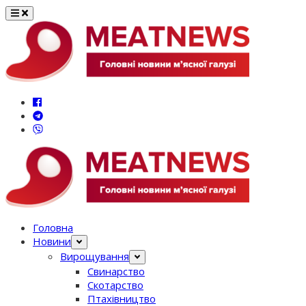
Перейти
до
вмісту
Головна
Новини
Вирощування
Свинарство
Скотарство
Птахівництво