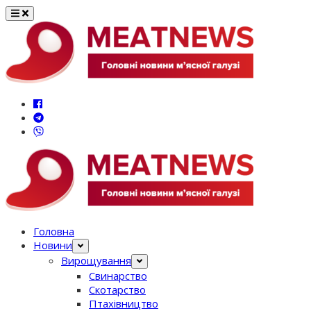
Перейти
до
вмісту
Головна
Новини
Вирощування
Свинарство
Скотарство
Птахівництво