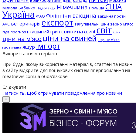
Великобританія
Канада
Мексика
Данія
США
Німеччина
Микола Бабенко
Польща
Нідерланди
Україна
вакцина
Філіппіни
вакцина проти
ФАО
експорт
ветеринарія
АЧС
закупівельні ціни
зерно
м'ясо
світ
свинина
пташиний грип
свині
пдв
прогноз
ціни
ціни на свиней
ціни на м'ясо
штучне м'ясо
імпорт
ящур
яловичина
Використання матеріалів
При будь-якому використанні матеріалів, статтей та новин
з сайту відкрите для пошукових систем гіперпосилання на
meatnews.com.ua обов’язкове.
Слідкувати
Натисніть, щоб отримувати повідомлення про новини
×