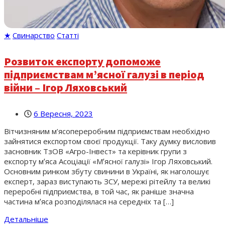
★
Свинарство
Статті
Розвиток експорту допоможе
підприємствам мʼясної галузі в період
війни – Ігор Ляховський
6 Вересня, 2023
Вітчизняним м’ясопереробним підприємствам необхідно
зайнятися експортом своєї продукції. Таку думку висловив
засновник ТзОВ «Агро-Інвест» та керівник групи з
експорту мʼяса Асоціації «Мʼясної галузі» Ігор Ляховський.
Основним ринком збуту свинини в Україні, як наголошує
експерт, зараз виступають ЗСУ, мережі рітейлу та великі
переробні підприємства, в той час, як раніше значна
частина мʼяса розподілялася на середніх та […]
Детальніше