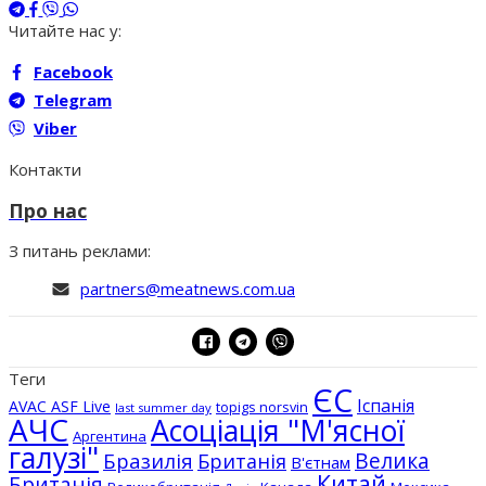
Читайте нас у:
Facebook
Telegram
Viber
Контакти
Про нас
З питань реклами:
partners@meatnews.com.ua
Теги
ЄС
Іспанія
AVAC ASF Live
topigs norsvin
last summer day
АЧС
Асоціація "М'ясної
Аргентина
галузі"
Бразилія
Велика
Британія
В'єтнам
Китай
Британія