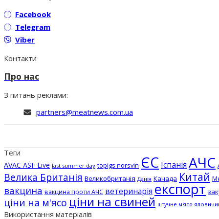
Facebook
Telegram
Viber
Контакти
Про нас
З питань реклами:
partners@meatnews.com.ua
Теги
ЄС
АЧС
Іспанія
AVAC ASF Live
topigs norsvin
last summer day
Китай
Велика Британія
Великобританія
Канада
М
Данія
експорт
вакцина
ветеринарія
вакцина проти АЧС
зак
ціни на свиней
ціни на м'ясо
штучне м'ясо
яловичи
Використання матеріалів