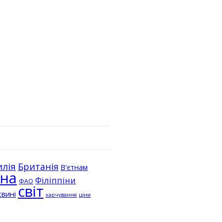
илія
Британія
В'єтнам
їна
Філіппіни
ФАО
світ
свині
ціни
харчування