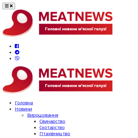
Перейти
до
вмісту
Головна
Новини
Вирощування
Свинарство
Скотарство
Птахівництво