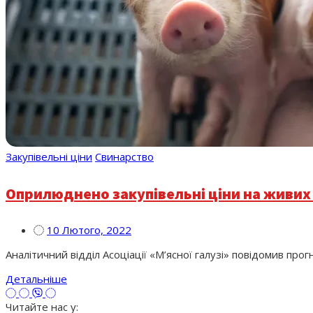
Закупівельні ціни
Свинарство
Оприлюднено закупівельні ціни на живих 
10 Лютого, 2022
Аналітичний відділ Асоціації «М’ясної галузі» повідомив про
Детальніше
Читайте нас у: