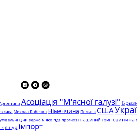
Асоціація "М'ясної галузі"
Браз
Аргентина
Укра
США
Німеччина
ексика
Микола Бабенко
Польща
свинина
пташиний грип
упівельні ціни
зерно
м'ясо
пдв
прогноз
імпорт
ящур
на