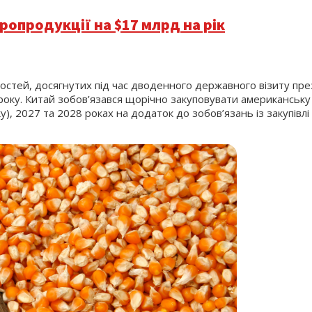
ропродукції на $17 млрд на рік
остей, досягнутих під час дводенного державного візиту пр
оку. Китай зобов’язався щорічно закуповувати американську
 2027 та 2028 роках на додаток до зобов’язань із закупівлі 