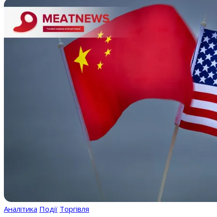
Аналітика
Події
Торгівля