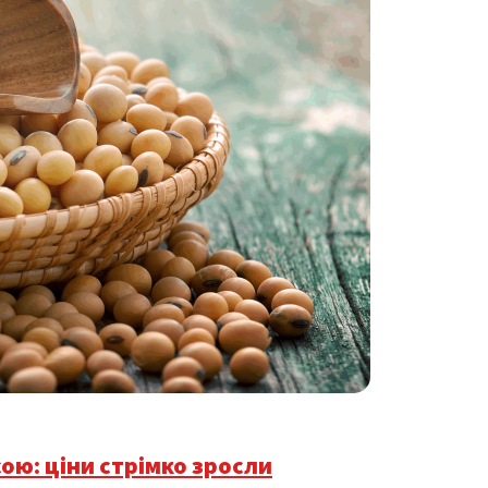
ою: ціни стрімко зросли