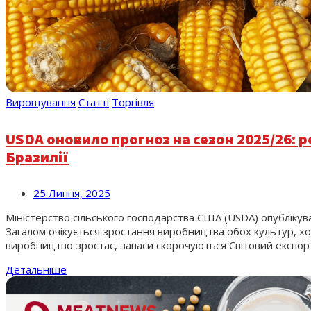
Вирощування
Статті
Торгівля
USDA оновило прогноз на сезон 2025/26: 
Бразилії
25 Липня, 2025
Міністерство сільського господарства США (USDA) опублікув
Загалом очікується зростання виробництва обох культур, хоч
виробництво зростає, запаси скорочуються Світовий експорт
Детальніше