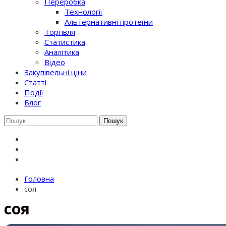
Переробка
Технології
Альтернативні протеїни
Торгівля
Статистика
Аналітика
Відео
Закупівельні ціни
Статті
Події
Блог
Шукати:
Головна
соя
соя