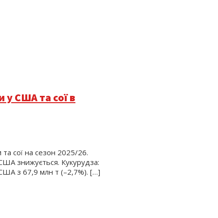
у США та сої в
та сої на сезон 2025/26.
 США знижується. Кукурудза:
ША з 67,9 млн т (–2,7%). […]