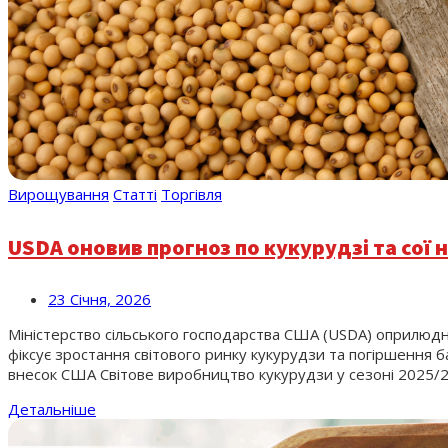
Вирощування
Статті
Торгівля
USDA оновив прогноз по кукурудзі та сої н
23 Січня, 2026
Міністерство сільського господарства США (USDA) оприлюдни
фіксує зростання світового ринку кукурудзи та погіршення б
внесок США Світове виробництво кукурудзи у сезоні 2025/26
Детальніше