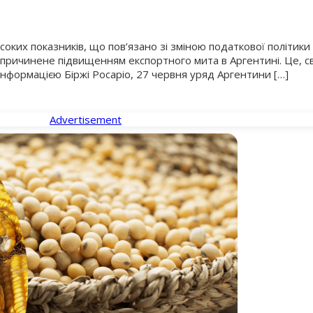
исоких показників, що пов’язано зі зміною податкової політик
х спричинене підвищенням експортного мита в Аргентині. Це, 
інформацією Біржі Росаріо, 27 червня уряд Аргентини […]