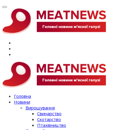
Перейти
до
вмісту
Головна
Новини
Вирощування
Свинарство
Скотарство
Птахівництво