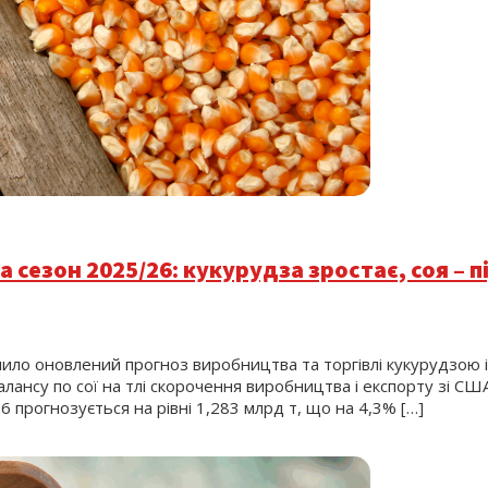
а сезон 2025/26: кукурудза зростає, соя – п
ло оновлений прогноз виробництва та торгівлі кукурудзою і 
алансу по сої на тлі скорочення виробництва і експорту зі СШ
 прогнозується на рівні 1,283 млрд т, що на 4,3% […]