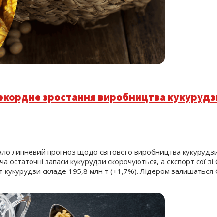
рекордне зростання виробництва кукурудзи 
ало липневий прогноз щодо світового виробництва кукурудзи 
а остаточні запаси кукурудзи скорочуються, а експорт сої зі
 кукурудзи складе 195,8 млн т (+1,7%). Лідером залишаться С