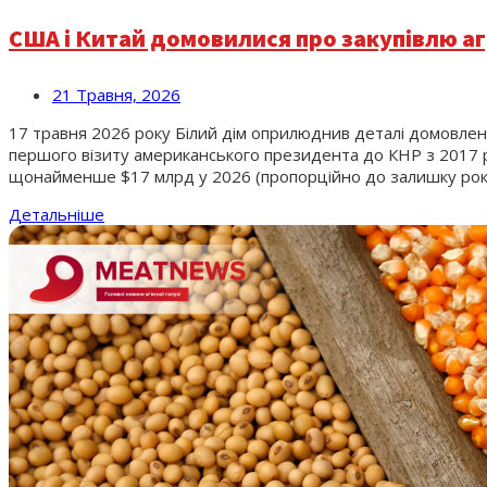
США і Китай домовилися про закупівлю аг
21 Травня, 2026
17 травня 2026 року Білий дім оприлюднив деталі домовлен
першого візиту американського президента до КНР з 2017 р
щонайменше $17 млрд у 2026 (пропорційно до залишку року),
Детальніше