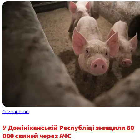
Свинарство
У Домініканській Республіці знищили 60
000 свиней через АЧС