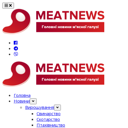
Перейти
до
вмісту
Головна
Новини
Вирощування
Свинарство
Скотарство
Птахівництво