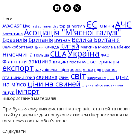
Теги
ЄС
АЧС
Іспанія
AVAC ASF Live
topigs norsvin
last summer day
Асоціація "М'ясної галузі"
Аргентина
Бразилія
Велика Британія
Британія
В'єтнам
Китай
Великобританія
Канада
Мексика
Микола Бабенко
Данія
Україна
США
Німеччина
Польща
ФАО
вакцина
Філіппіни
ветеринарія
вакцина проти АЧС
експорт
закупівельні ціни
зерно
м'ясо
пдв
прогноз
світ
ціни
свинина
пташиний грип
свині
ціни
харчування
ціни на свиней
на м'ясо
штучне м'ясо
яловичина
імпорт
ящур
Використання матеріалів
При будь-якому використанні матеріалів, статтей та новин
з сайту відкрите для пошукових систем гіперпосилання на
meatnews.com.ua обов’язкове.
Слідкувати