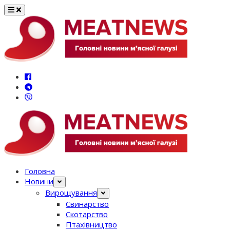
Перейти
до
вмісту
Головна
Новини
Вирощування
Свинарство
Скотарство
Птахівництво