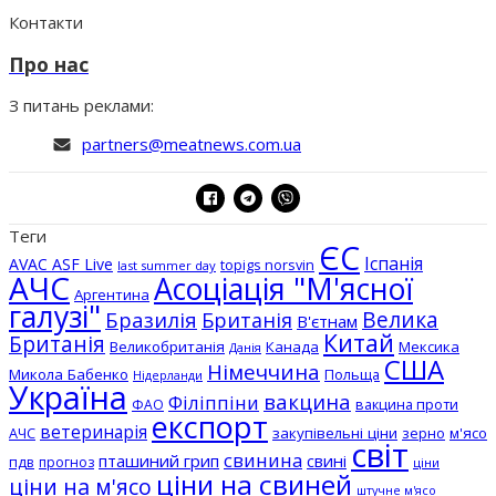
Контакти
Про нас
З питань реклами:
partners@meatnews.com.ua
Теги
ЄС
Іспанія
AVAC ASF Live
topigs norsvin
last summer day
АЧС
Асоціація "М'ясної
Аргентина
галузі"
Бразилія
Велика
Британія
В'єтнам
Китай
Британія
Великобританія
Канада
Мексика
Данія
США
Німеччина
Микола Бабенко
Польща
Нідерланди
Україна
вакцина
Філіппіни
вакцина проти
ФАО
експорт
ветеринарія
АЧС
закупівельні ціни
зерно
м'ясо
світ
свинина
пташиний грип
свині
пдв
прогноз
ціни
ціни на свиней
ціни на м'ясо
штучне м'ясо