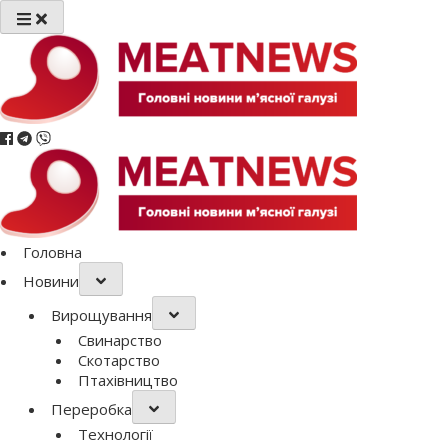
Перейти
до
вмісту
Головна
Новини
Вирощування
Свинарство
Скотарство
Птахівництво
Переробка
Технології