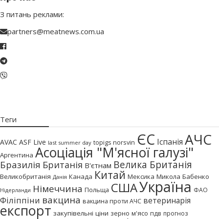
З питань реклами:
partners@meatnews.com.ua
Теги
ЄС
АЧС
Іспанія
AVAC ASF Live
topigs norsvin
last summer day
Асоціація "М'ясної галузі"
Аргентина
Бразилія
Велика Британія
Британія
В'єтнам
Китай
Великобританія
Канада
Мексика
Микола Бабенко
Данія
Україна
США
Німеччина
Польща
ФАО
Нідерланди
вакцина
Філіппіни
ветеринарія
вакцина проти АЧС
експорт
закупівельні ціни
зерно
м'ясо
пдв
прогноз