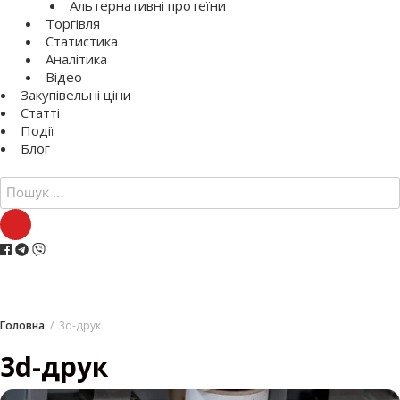
Альтернативні протеїни
Торгівля
Статистика
Аналітика
Відео
Закупівельні ціни
Статті
Події
Блог
Шукати:
Головна
3d-друк
3d-друк