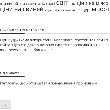
світ
ціни на м'ясо
свинина
пташиний грип
свині
ціни
ціни на свиней
імпорт
ящур
штучне м'ясо
яловичина
Використання матеріалів
При будь-якому використанні матеріалів, статтей та новин з
сайту відкрите для пошукових систем гіперпосилання на
meatnews.com.ua обов’язкове.
Слідкувати
Натисніть, щоб отримувати повідомлення про новини
×