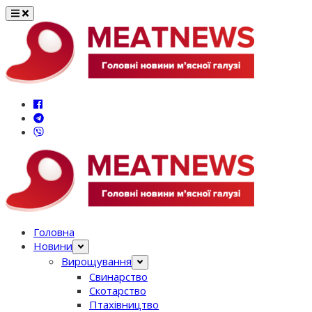
Перейти
до
вмісту
Головна
Новини
Вирощування
Свинарство
Скотарство
Птахівництво