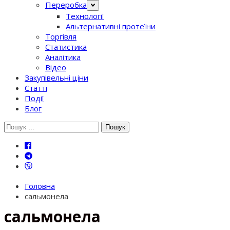
Переробка
Технології
Альтернативні протеїни
Торгівля
Статистика
Аналітика
Відео
Закупівельні ціни
Статті
Події
Блог
Шукати:
Головна
сальмонела
сальмонела