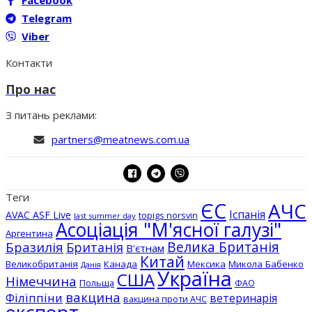
Facebook
Telegram
Viber
Контакти
Про нас
З питань реклами:
partners@meatnews.com.ua
Теги
ЄС
АЧС
Іспанія
AVAC ASF Live
topigs norsvin
last summer day
Асоціація "М'ясної галузі"
Аргентина
Бразилія
Велика Британія
Британія
В'єтнам
Китай
Великобританія
Канада
Мексика
Микола Бабенко
Данія
Україна
США
Німеччина
Польща
ФАО
вакцина
Філіппіни
ветеринарія
вакцина проти АЧС