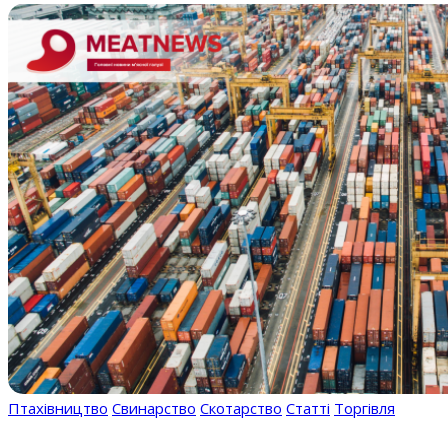
Птахівництво
Свинарство
Скотарство
Статті
Торгівля