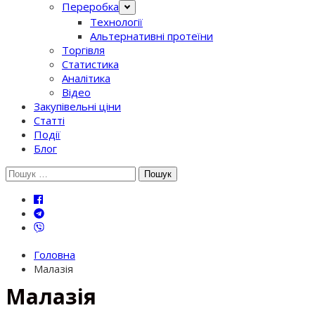
Переробка
Технології
Альтернативні протеїни
Торгівля
Статистика
Аналітика
Відео
Закупівельні ціни
Статті
Події
Блог
Шукати:
Головна
Малазія
Малазія