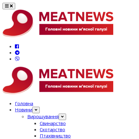
Перейти
до
вмісту
Головна
Новини
Вирощування
Свинарство
Скотарство
Птахівництво