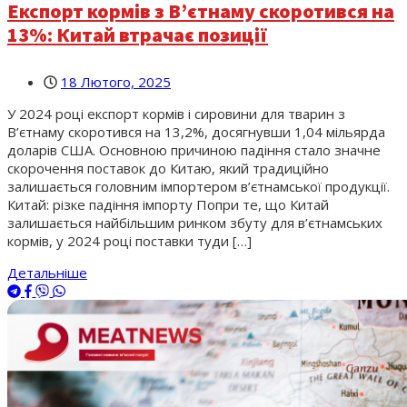
Експорт кормів з В’єтнаму скоротився на
13%: Китай втрачає позиції
18 Лютого, 2025
У 2024 році експорт кормів і сировини для тварин з
В’єтнаму скоротився на 13,2%, досягнувши 1,04 мільярда
доларів США. Основною причиною падіння стало значне
скорочення поставок до Китаю, який традиційно
залишається головним імпортером в’єтнамської продукції.
Китай: різке падіння імпорту Попри те, що Китай
залишається найбільшим ринком збуту для в’єтнамських
кормів, у 2024 році поставки туди […]
Детальніше