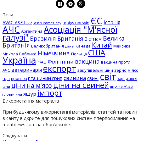
Теги
ЄС
Іспанія
AVAC ASF Live
topigs norsvin
last summer day
АЧС
Асоціація "М'ясної
Аргентина
галузі"
Бразилія
Велика
Британія
В'єтнам
Китай
Британія
Великобританія
Канада
Мексика
Данія
США
Німеччина
Микола Бабенко
Польща
Україна
вакцина
Філіппіни
вакцина проти
ФАО
експорт
ветеринарія
АЧС
закупівельні ціни
зерно
м'ясо
світ
свинина
пташиний грип
свині
пдв
прогноз
харчування
ціни на свиней
ціни на м'ясо
ціни
штучне м'ясо
імпорт
ящур
яловичина
Використання матеріалів
При будь-якому використанні матеріалів, статтей та новин
з сайту відкрите для пошукових систем гіперпосилання на
meatnews.com.ua обов’язкове.
Слідкувати