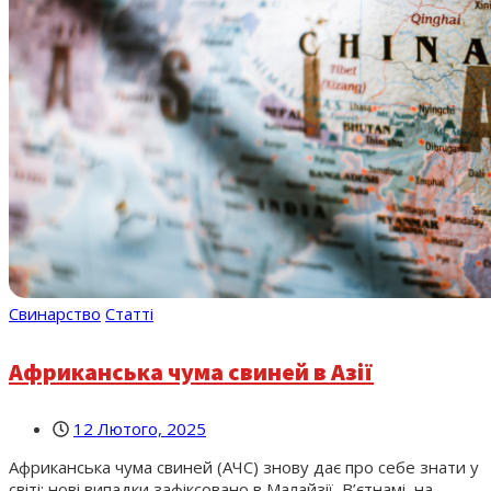
Свинарство
Статті
Африканська чума свиней в Азії
12 Лютого, 2025
Африканська чума свиней (АЧС) знову дає про себе знати у
світі: нові випадки зафіксовано в Малайзії, В’єтнамі, на