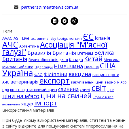
partners@meatnews.com.ua
Теги
ЄС
Іспанія
AVAC ASF Live
topigs norsvin
last summer day
АЧС
Асоціація "М'ясної
Аргентина
галузі"
Бразилія
Велика
Британія
В'єтнам
Китай
Британія
Великобританія
Канада
Мексика
Данія
США
Німеччина
Микола Бабенко
Польща
Нідерланди
Україна
вакцина
Філіппіни
вакцина проти
ФАО
експорт
ветеринарія
АЧС
закупівельні ціни
зерно
м'ясо
світ
свинина
пташиний грип
свині
пдв
прогноз
ціни
ціни на свиней
ціни на м'ясо
штучне м'ясо
імпорт
ящур
яловичина
Використання матеріалів
При будь-якому використанні матеріалів, статтей та новин
з сайту відкрите для пошукових систем гіперпосилання на