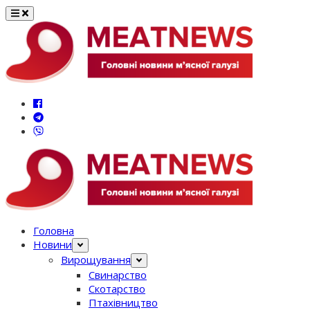
Перейти
до
вмісту
Головна
Новини
Вирощування
Свинарство
Скотарство
Птахівництво